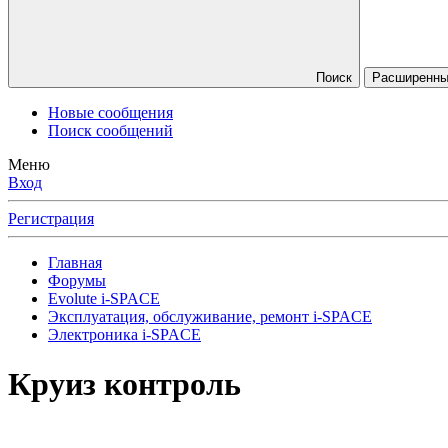
Поиск
Расширенны
Новые сообщения
Поиск сообщений
Меню
Вход
Регистрация
Главная
Форумы
Evolute i⁠-⁠SPACE
Эксплуатация, обслуживание, ремонт i-SPACE
Электроника i-SPACE
Круиз контроль