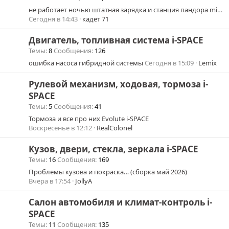
не работает ночью штатная зарядка и станция пандора mini 711c
Сегодня в 14:43
кадет 71
Двигатель, топливная система i-SPACE
Темы
8
Сообщения
126
ошибка насоса гибридной системы
Сегодня в 15:09
Lemix
Рулевой механизм, ходовая, тормоза i-
SPACE
Темы
5
Сообщения
41
Тормоза и все про них Evolute i-SPACE
Воскресенье в 12:12
RealColonel
Кузов, двери, стекла, зеркала i-SPACE
Темы
16
Сообщения
169
Проблемы кузова и покраска… (сборка май 2026)
Вчера в 17:54
JollyA
Салон автомобиля и климат-контроль i-
SPACE
Темы
11
Сообщения
135