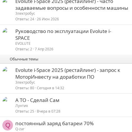
З
Р
Evolute i-Space 2025 (рестайлинг) - часто
е
а
е
задаваемые вопросы и особенности машины
п
к
к
Электробус
л
р
о
Ответы
24
26 Июн 2026
е
е
З
Руководство по эксплуатации Evolute i⁠-
п
е
о
а
SPACE
л
к
е
д
EVOLUTE
р
Ответы
2
7 Апр 2026
н
у
е
о
е
Обычные темы
п
л
Evolute i-Space 2025 (рестайлинг) - запрос к
е
МоторИнвесту на доработки ПО
Электробус
о
Ответы
80
Сегодня в 14:32
А ТО - Сделай Сам
Лунтик
Ответы
25
Вчера в 07:28
постоянный заряд батареи 70%
Q
Q-zar