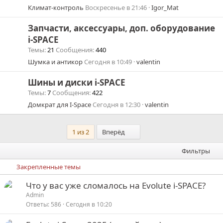
Климат-контроль
Воскресенье в 21:46
Igor_Mat
Запчасти, аксессуары, доп. оборудование
i-SPACE
Темы
21
Сообщения
440
Шумка и антикор
Сегодня в 10:49
valentin
Шины и диски i-SPACE
Темы
7
Сообщения
422
Домкрат для I-Space
Сегодня в 12:30
valentin
Последний
1 из 2
Вперёд
Фильтры
Закрепленные темы
З
Что у вас уже сломалось на Evolute i-SPACE?
а
Admin
Ответы
586
Сегодня в 10:20
к
р