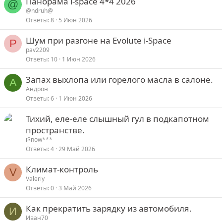
Панорама i-space 4*4 2026
@
@ndruh@
Ответы
8
5 Июн 2026
Шум при разгоне на Evolute i-Space
P
pav2209
Ответы
10
1 Июн 2026
Запах выхлопа или горелого масла в салоне.
А
Андрон
Ответы
6
1 Июн 2026
Тихий, еле-еле слышный гул в подкапотном
пространстве.
i$now***
Ответы
4
29 Май 2026
Климат-контроль
V
Valeriy
Ответы
0
3 Май 2026
Как прекратить зарядку из автомобиля.
И
Иван70