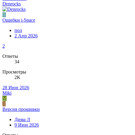
Denrocks
П
Ошибки i-Space
пол
2 Апр 2026
2
Ответы
34
Просмотры
2K
28 Июн 2026
Miki
M
Д
Версия прошивки
Дима Л
9 Июн 2026