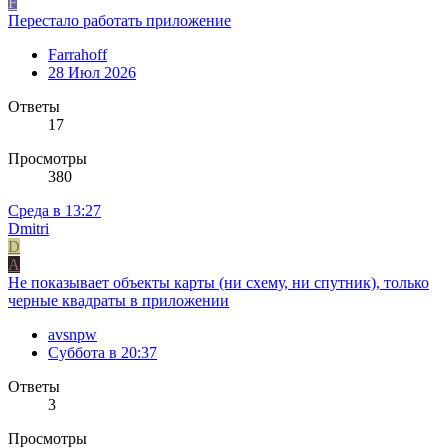
F
Перестало работать приложение
Farrahoff
28 Июл 2026
Ответы
17
Просмотры
380
Среда в 13:27
Dmitri
D
A
Не показывает объекты карты (ни схему, ни спутник), только
черные квадраты в приложении
avsnpw
Суббота в 20:37
Ответы
3
Просмотры