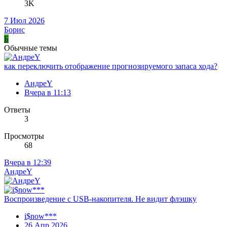
3K
7 Июл 2026
Борис
Б
Обычные темы
как переключить отображение прогнозируемого запаса хода?
АндреY
Вчера в 11:13
Ответы
3
Просмотры
68
Вчера в 12:39
АндреY
Воспроизведение с USB-накопителя. Не видит флэшку
i$now***
26 Апр 2026