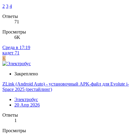
2
3
4
Ответы
71
Просмотры
6K
Среда в 17:19
кадет 71
К
Закреплено
ZLink (Android Auto) - установочный APK-файл для Evolute i-
Space 2025 (рестайлинг)
Электробус
20 Апр 2026
Ответы
1
Просмотры