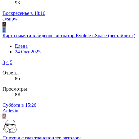
93
Воскресенье в 18:16
avsnpw
A
Е
Карта памяти в видеорегистратор Evolute i-Space (рестайлинг)
Елена
24 Окт 2025
3
4
5
Ответы
86
Просмотры
8K
Суббота в 15:26
Anlevin
A
Спрятал с глаз транспондер автодора.