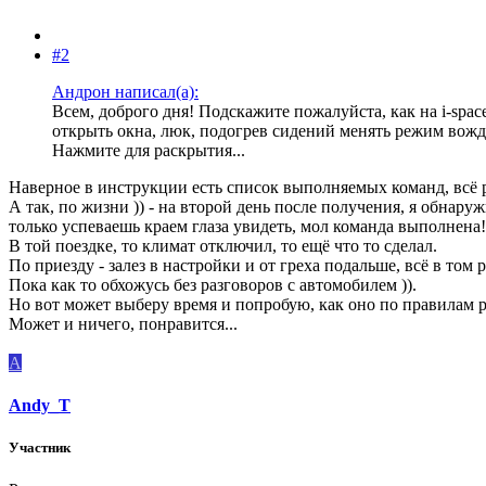
#2
Андрон написал(а):
Всем, доброго дня! Подскажите пожалуйста, как на i-spa
открыть окна, люк, подогрев сидений менять режим вожд
Нажмите для раскрытия...
Наверное в инструкции есть список выполняемых команд, всё р
А так, по жизни )) - на второй день после получения, я обнар
только успеваешь краем глаза увидеть, мол команда выполнена!
В той поездке, то климат отключил, то ещё что то сделал.
По приезду - залез в настройки и от греха подальше, всё в том 
Пока как то обхожусь без разговоров с автомобилем )).
Но вот может выберу время и попробую, как оно по правилам р
Может и ничего, понравится...
A
Andy_T
Участник