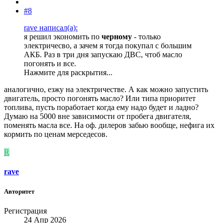
#8
rave написал(а):
я решил экономить по
черному
- только
электричесво, а зачем я тогда покупал с большим
АКБ. Раз в три дня запускаю ДВС, чтоб масло
погонять и все.
Нажмите для раскрытия...
аналогично, езжу на электричестве. А как можно запустить
двигатель, просто погонять масло? Или типа приоритет
топлива, пусть поработает когда ему надо будет и ладно?
Думаю на 5000 вне зависимости от пробега двигателя,
поменять масла все. На оф. дилеров забью вообще, нефига их
кормить по ценам мерседесов.
R
rave
Авторитет
Регистрация
24 Апр 2026