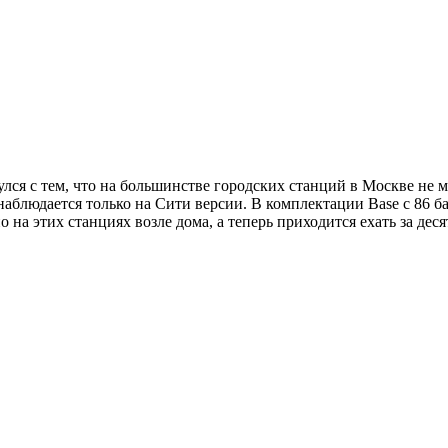
нулся с тем, что на большинстве городских станций в Москве не м
аблюдается только на Сити версии. В комплектации Base с 86 бат
 на этих станциях возле дома, а теперь приходится ехать за дес