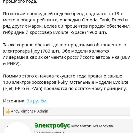
прошлого года.
По итогам прошедшей недели бренд поднялся на 13-е
место в общем рейтинге, опередив Omoda, Tank, Exeed и
ряд других марок. Более 60 процентов продаж обеспечил
гибридный кроссовер Evolute i-Space (1960 шт).
Также хорошо обстоит дело с продажами обновленного
электрокара i-Joy (783 шт). Обе модели являются
лидерами в своих сегментах российского авторынка (BEV
и PHEV).
Помимо этого с начала текущего года продано свыше
100 электрокроссоверов i-Sky. Остальные модели Evolute
(I-Jet, I-Pro и I-Van) продаются по остаточному принципу.
Источник:
За рулём
Andy
,
dimbnz
и
Admin
С
и
м
А
Электробус
Moderator
·
Из
Москва
п
в
а
Команда форума