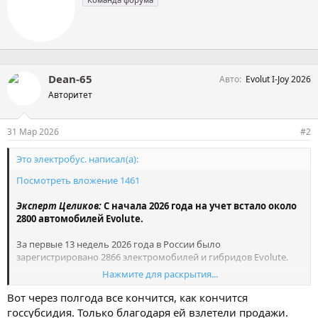
т
т
о
и
р
и
:
Dean-65
Авто
Evolut I-Joy 2026
Авторитет
31 Мар 2026
#2
Это электробус. написал(а):
Посмотреть вложение 1461
Эксперт Целиков:
С начала 2026 года на учет встало около
2800 автомобилей Evolute.
За первые 13 недель 2026 года в России было
зарегистрировано 2866 электромобилей и гибридов Evolute.
Нажмите для раскрытия...
Как отметил глава «Автостата» Сергей Целиков, это в 5.5 раза
(или на 445%) больше, чем за аналогичный период прошлого
Вот через полгода все кончится, как кончится
года.
госсубсидия. Только благодаря ей взлетели продажи.