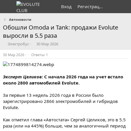
Вход
Регистрация
Автоновости
Обошли Omoda и Tank: продажи Evolute
выросли в 5.5 раза
А
Д
Электробус
30 Мар 2026
в
а
т
т
30 Мар 2026
Ответы: 1
о
а
р
н
т
а
е
ч
Эксперт Целиков:
С начала 2026 года на учет встало
м
а
около 2800 автомобилей Evolute.
ы
л
а
За первые 13 недель 2026 года в России было
зарегистрировано 2866 электромобилей и гибридов
Evolute.
Как отметил глава «Автостата» Сергей Целиков, это в 5.5
раза (или на 445%) больше, чем за аналогичный период