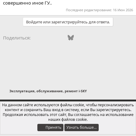
совершенно иное ГУ..
Последнее редактирование:
16 Июн 2026
Войдите или зарегистрируйтесь для ответа.
Vkontakte
Odnoklassniki
Mail.ru
Bluesky
WhatsApp
Telegram
Электронная
Поделиться:
Эксплуатация, обслуживание, ремонт i-SKY
Russian (RU)
На данном сайте используются файлы cookie, чтобы персонализировать
контент и сохранить Ваш вход в систему, если Вы зарегистрируетесь.
Обратная связь
Условия и правила
Продолжая использовать этот сайт, Вы соглашаетесь на использование
Политика конфиденциальности
Помощь
Главная
R
наших файлов cookie.
S
S
Принять
Узнать больше…
®
Локализация от xenForo.Info