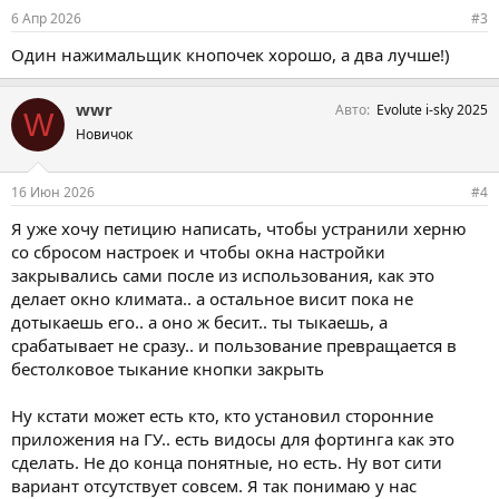
6 Апр 2026
#3
Один нажимальщик кнопочек хорошо, а два лучше!)
wwr
Авто
Evolute i-sky 2025
W
Новичок
16 Июн 2026
#4
Я уже хочу петицию написать, чтобы устранили херню
со сбросом настроек и чтобы окна настройки
закрывались сами после из использования, как это
делает окно климата.. а остальное висит пока не
дотыкаешь его.. а оно ж бесит.. ты тыкаешь, а
срабатывает не сразу.. и пользование превращается в
бестолковое тыкание кнопки закрыть
Ну кстати может есть кто, кто установил сторонние
приложения на ГУ.. есть видосы для фортинга как это
сделать. Не до конца понятные, но есть. Ну вот сити
вариант отсутствует совсем. Я так понимаю у нас