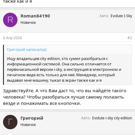
также как и я
Roman84190
Авто
Evolute I-Sky
R
Новичок
6 Апр 2026
#2
Григорий написал(а):
Ищу владельцев city edition, кто сумел разобраться с
информационной системой. Она сильно отличается от
первонасальной версии i-sky, а инструкция в электронном и
печатном виде есть только для неё. Менеджер, который
выдавал мне машину, тыкал в экран также как и я
Здравствуйте. А что Вам даст то, что вы найдёте такого
человека? Чтобы разобраться лучше самому полазить
везде и понажимать все кнопочки.
Григорий
Авто
Evolute i-sky city edition
Г
Новичок