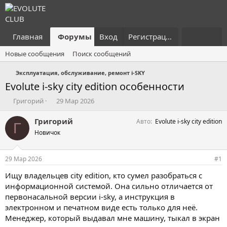
Главная
Форумы
Вход
Что нового?
Регистрация
Пользовател
Новые сообщения
Поиск сообщений
Эксплуатация, обслуживание, ремонт i-SKY
Evolute i-sky city edition особенности
А
Д
Григорий
29 Мар 2026
в
а
т
т
Григорий
Авто
Evolute i-sky city edition
Г
о
а
Новичок
р
н
т
а
е
ч
29 Мар 2026
#1
м
а
ы
л
Ищу владельцев city edition, кто сумел разобраться с
а
информационной системой. Она сильно отличается от
первонасальной версии i-sky, а инструкция в
электронном и печатном виде есть только для неё.
Менеджер, который выдавал мне машину, тыкал в экран