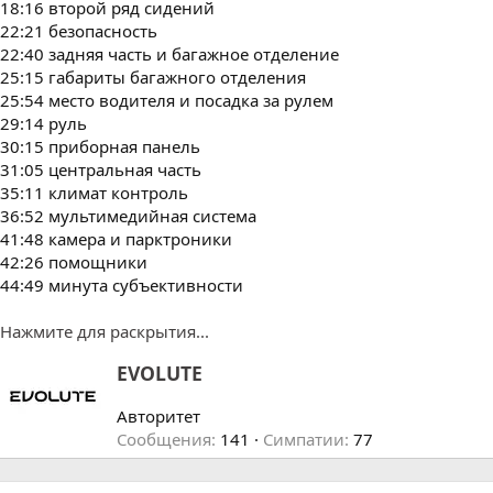
18:16 второй ряд сидений
22:21 безопасность
22:40 задняя часть и багажное отделение
25:15 габариты багажного отделения
25:54 место водителя и посадка за рулем
29:14 руль
30:15 приборная панель
31:05 центральная часть
35:11 климат контроль
36:52 мультимедийная система
41:48 камера и парктроники
42:26 помощники
44:49 минута субъективности
Нажмите для раскрытия...
А
EVOLUTE
в
т
Авторитет
о
Сообщения
141
Симпатии
77
р