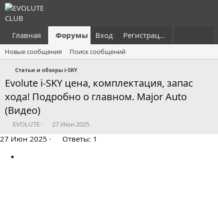
Главная
Форумы
Вход
Что нового?
Регистрация
Пользовател
Новые сообщения
Поиск сообщений
Статьи и обзоры i-SKY
Evolute i-SKY цена, комплектация, запас
хода! Подробно о главном. Major Auto
(Видео)
А
Д
EVOLUTE
27 Июн 2025
в
а
27 Июн 2025
Ответы: 1
т
т
о
а
р
н
т
а
е
ч
м
а
ы
л
а