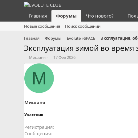
Главная
Форумы
Что нового?
Пол
Новые сообщения
Поиск сообщений
Главная
Форумы
Evolute i⁠-⁠SPACE
Эксплуатация зимой во время
А
Д
Мишаня
17 Фев 2026
в
а
т
т
М
о
а
р
н
т
а
е
ч
м
а
ы
л
Мишаня
а
Участник
Регистрация
Сообщения