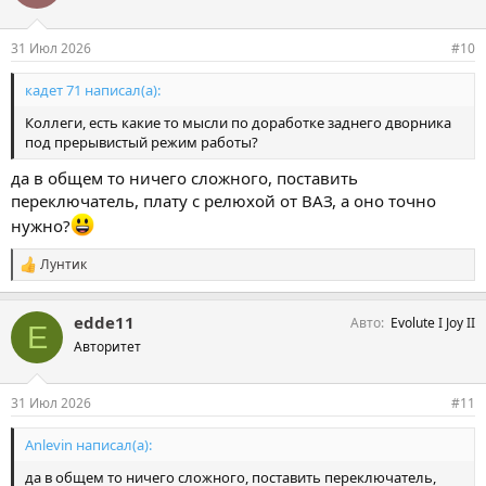
т
и
и
31 Июл 2026
#10
:
кадет 71 написал(а):
Коллеги, есть какие то мысли по доработке заднего дворника
под прерывистый режим работы?
да в общем то ничего сложного, поставить
переключатель, плату с релюхой от ВАЗ, а оно точно
нужно?
Лунтик
С
и
м
edde11
Авто
Evolute I Joy II
п
E
а
Авторитет
т
и
и
31 Июл 2026
#11
:
Anlevin написал(а):
да в общем то ничего сложного, поставить переключатель,