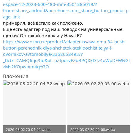
i-space-12-2023-600-480-mm-3501385019/?
from=share_android&perehod=smm_share_button_productp
age_link
примерил, всё встало как положено.
Еще есть адаптер под наш поводок на универсальные
щетки/ Он такой же как и у Haval F7
https://www.ozon.ru/product/adapter-osawa-oma-34-bush-
button-perehodnik-dlya-shchetok-stekloochistitelya-i-
dvornikov-avtomobilya-3358658493/?
_bctx=CAMQ6qq3Ig&at=pZtporvEZuBPQXkDTz4oWpDFWNGl
zMs2KOpwpim4qYGO
Вложения
2026-03-02 20-04-52.webp
2026-03-02 20-05-00.webp