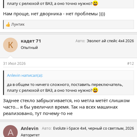
плату с релюхой от ВАЗ, а оно точно нужно?
Нам проще, нет дворника - нет проблемы ))))
Лунтик
С
и
м
кадет 71
Авто
Эволют ай спейс 4х4 2026
п
К
а
Опытный
т
и
и
31 Июл 2026
#12
:
Anlevin написал(а):
да в общем то ничего сложного, поставить переключатель,
плату с релюхой от ВАЗ, а оно точно нужно?
Заднее стекло забрызгивается, но метла метёт слишком
часто... я бы увеличил время. Так на всех машинах
реализовано, тут почему-то не
Anlevin
Авто
Evolute i-Space 4х4, черный со светлым, 2026
A
Авторитет