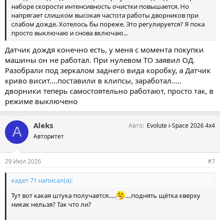
наборе скорости интенсивность очистки повышается. Но
напрягает слишком высокая частота работы дворников при
слабом дожде. Хотелось бы пореже. Это регулируется? Я пока
просто выключаю и снова включаю...
Датчик дождя конечно есть, у меня с момента покупки
машины он не работал. При нулевом ТО заявил ОД.
Разобрали под зеркалом заднего вида коробку, а Датчик
криво висит....поставили в клипсы, заработал.....
дворники теперь самостоятельно работают, просто так, в
режиме выключено
Aleks
Авто
Evolute i-Space 2026 4х4
A
Авторитет
29 Июл 2026
#7
кадет 71 написал(а):
Тут вот какая штука получается.....
....поднять щётка кверху
никак нельзя? Так что ли?