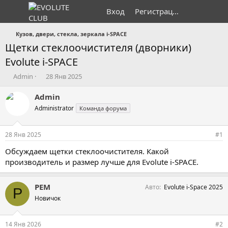
Вход
Регистрация
Кузов, двери, стекла, зеркала i-SPACE
Щетки стеклоочистителя (дворники)
Evolute i-SPACE
А
Д
Admin
28 Янв 2025
в
а
т
т
Admin
о
а
Administrator
Команда форума
р
н
т
а
е
ч
28 Янв 2025
#1
м
а
ы
л
Обсуждаем щетки стеклоочистителя. Какой
а
производитель и размер лучше для Evolute i-SPACE.
РЕМ
Авто
Evolute i-Space 2025
Р
Новичок
14 Янв 2026
#2