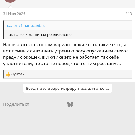
31 Июл 2026
#13
кадет 71 написал(а):
Так на всех машинах реализовано
Наши авто это эконом вариант, какие есть такие есть, я
вот привык смахивать утренню росу опусканием стекол
предних окошек, в Лютике это не работает, так себе
уплотнители, но это не повод что я с ним расстанусь
Лунтик
С
и
м
Войдите или зарегистрируйтесь для ответа.
п
а
т
Vkontakte
Odnoklassniki
Mail.ru
Bluesky
WhatsApp
Telegram
Электронная
Ссылка
Поделиться:
и
и
: