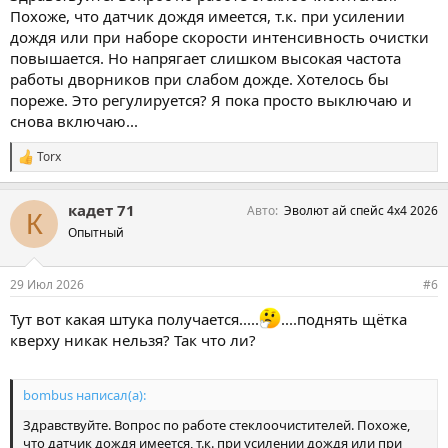
Похоже, что датчик дождя имеется, т.к. при усилении
дождя или при наборе скорости интенсивность очистки
повышается. Но напрягает слишком высокая частота
работы дворников при слабом дожде. Хотелось бы
пореже. Это регулируется? Я пока просто выключаю и
снова включаю...
Torx
С
и
м
кадет 71
Авто
Эволют ай спейс 4х4 2026
п
К
а
Опытный
т
и
и
29 Июл 2026
#6
:
Тут вот какая штука получается.....
....поднять щётка
кверху никак нельзя? Так что ли?
bombus написал(а):
Здравствуйте. Вопрос по работе стеклоочистителей. Похоже,
что датчик дождя имеется, т.к. при усилении дождя или при