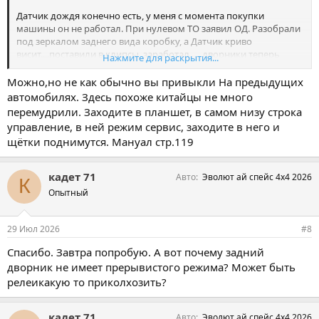
Датчик дождя конечно есть, у меня с момента покупки
машины он не работал. При нулевом ТО заявил ОД. Разобрали
под зеркалом заднего вида коробку, а Датчик криво
висит....поставили в клипсы, заработал..... дворники теперь
Нажмите для раскрытия...
самостоятельно работают, просто так, в режиме выключено
Можно,но не как обычно вы привыкли На предыдущих
автомобилях. Здесь похоже китайцы не много
перемудрили. Заходите в планшет, в самом низу строка
управление, в ней режим сервис, заходите в него и
щётки поднимутся. Мануал стр.119
кадет 71
Авто
Эволют ай спейс 4х4 2026
К
Опытный
29 Июл 2026
#8
Спасибо. Завтра попробую. А вот почему задний
дворник не имеет прерывистого режима? Может быть
релеикакую то приколхозить?
кадет 71
Авто
Эволют ай спейс 4х4 2026