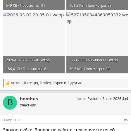
649 KB · Просмотры: 91
161,2 KB · Просмотры: 78
2026-03-02 20-05-01.webp
5271950344869059332.webp
156,4 KB · Просмотры: 81
50,5 KB · Просмотры: 89
Антон (Липецк)
,
DrAlex
,
Ospen
и 2 других
С
и
м
bombus
Авто
Evolute i-Space 2026 4x4
п
B
а
Участник
т
и
и
3 Апр 2026
#5
:
Здравствуйте. Вопрос по работе стеклоочистителей.