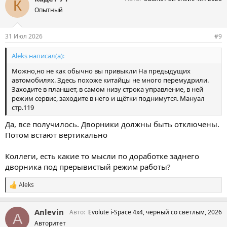
К
Опытный
31 Июл 2026
#9
Aleks написал(а):
Можно,но не как обычно вы привыкли На предыдущих
автомобилях. Здесь похоже китайцы не много перемудрили.
Заходите в планшет, в самом низу строка управление, в ней
режим сервис, заходите в него и щётки поднимутся. Мануал
стр.119
Да, все получилось. Дворники должны быть отключены.
Потом встают вертикально
Коллеги, есть какие то мысли по доработке заднего
дворника под прерывистый режим работы?
Aleks
С
и
м
Anlevin
Авто
Evolute i-Space 4х4, черный со светлым, 2026
п
A
а
Авторитет