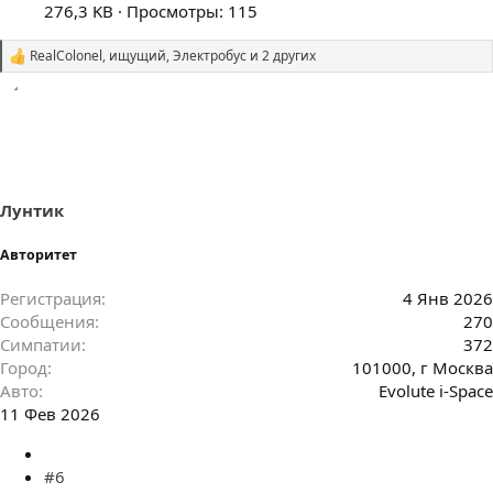
276,3 KB · Просмотры: 115
RealColonel
,
ищущий
,
Электробус
и 2 других
С
и
м
п
а
т
и
и
:
Лунтик
Авторитет
Регистрация
4 Янв 2026
Сообщения
270
Симпатии
372
Город
101000, г Москва
Авто
Evolute i-Space
11 Фев 2026
#6