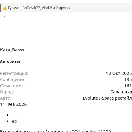
Гурман
,
BoEvNik77
,
Vlad.P
и 2 других
С
и
м
п
а
т
и
и
:
Kara_Basss
Авторитет
Регистрация
13 Окт 2025
Сообщения
135
Симпатии
161
Город
Балашиха
Авто
Evolute I-Space рестайл
11 Фев 2026
#5
Всем доброго дня, в Авилоне на ТО1 пробег 11200