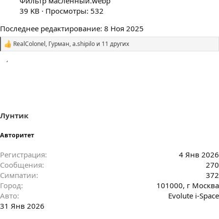
Фильтр масленный.webp
39 KB · Просмотры: 532
Последнее редактирование:
8 Ноя 2025
RealColonel
,
Гурман
,
a.shipilo
и 11 других
С
и
м
п
а
т
и
и
:
Лунтик
Авторитет
Регистрация
4 Янв 2026
Сообщения
270
Симпатии
372
Город
101000, г Москва
Авто
Evolute i-Space
31 Янв 2026