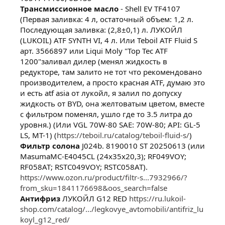
Трансмиссионное масло
- Shell EV TF4107
(Первая заливка: 4 л, остаточный объем: 1,2 л.
Последующая заливка: (2,8±0,1) л. ЛУКОЙЛ
(LUKOIL) ATF SYNTH VI, 4 л. Или Teboil ATF Fluid S
арт. 3566897 или Liqui Moly "Top Tec ATF
1200"заливал дилер (менял жидкость в
редукторе, там залито не тот что рекомендовано
производителем, а просто красная ATF, думаю это
и есть atf asia от лукойл, я залил по допуску
жидкость от BYD, она желтоватым цветом, вместе
с фильтром поменял, ушло где то 3.5 литра до
уровня.) (Или VGL 70W-80 SAE: 70W-80; API: GL-5
LS, MT-1) (
https://teboil.ru/catalog/teboil-fluid-s/
)
Фильтр солона
J024b. 8190010 ST 20250613 (или
MasumaMC-E4045CL (24х35х20,3); RF049VOY;
RF058AT; RSTC049VOY; RSTC058AT).
https://www.ozon.ru/product/filtr-s...7932966/?
from_sku=1841176698&oos_search=false
Антифриз
ЛУКОЙЛ G12 RED
https://ru.lukoil-
shop.com/catalog/.../legkovye_avtomobili/antifriz_lu
koyl_g12_red/