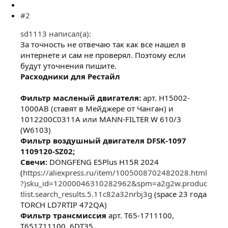
#2
sd1113 написал(а):
За точность не отвечаю так как все нашел в
интернете и сам не проверял. Поэтому если
будут уточнения пишите.
Расходники для Рестайл
Фильтр масленый двигателя:
арт. H15002-
1000AB (ставят в Мейджере от Чанган) и
1012200С0311А или MANN-FILTER W 610/3
(W6103)
Фильтр воздушный двигателя DFSK-1097
1109120-SZ02;
Свечи:
DONGFENG E5Plus H15R 2024
(
https://aliexpress.ru/item/1005008702482028.html
?)sku_id=12000046310282962&spm=a2g2w.produc
tlist.search_results.5.11c82a32nrbj3g
(space 23 года
TORCH LD7RTIP 472QA)
Фильтр трансмиссия
арт. T65-1711100,
T651711100, 6DT35