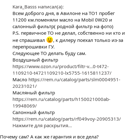
Kara_Basss написал(а):
Всем доброго дня, в Авилоне на ТО1 пробег
11200 км.поменяли масло на Mobil 0W20 и
салонный фильтр( родной фильтр на фото)
P.S. первичное ТО не делал, собственно ни кто и
не спрашивал
, к дилеру поехал только из-за
перепрошивки ГУ.
Следующее ТО делать буду сам.
Воздушный фильтр
https://www.ozon.ru/product/filtr-v...0-t472-
1109210-t4721109210-lx5755-1615811237/
Масло
https://rem.ru/catalog/parts/slm0004951-
20231021/
Масляный фильтр
https://rem.ru/catalog/parts/h150021000ab-
19948069/
Салонный фильтр
https://rem.ru/catalog/parts/rf049voy-20905313/
Нажмите для раскрытия...
Почему сам? А как же гарантия и все дела?