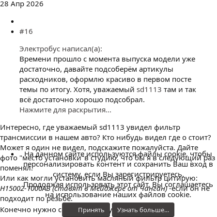
28 Апр 2026
#16
Электробус написал(а):
Времени прошло с момента выпуска модели уже
достаточно, давайте подсоберём артикулы
расходников, оформлю красиво в первом посте
темы по итогу. Хотя, уважаемый
sd1113
там и так
всё достаточно хорошо подсобрал.
Нажмите для раскрытия...
Интересно, где уважаемый sd1113 увидел фильтр
трансмиссии в нашем авто? Кто нибудь видел где о стоит?
Может я один не видел, подскажите пожалуйста. Дайте
На данном сайте используются файлы cookie, чтобы
фото "место установки"в студию, что бы я в следующий раз
персонализировать контент и сохранить Ваш вход в
поменял.
систему, если Вы зарегистрируетесь.
Или как могли установить масляный фильтр цитирую:
Продолжая использовать этот сайт, Вы соглашаетесь
H15002-1000AB (ставят в Мейджере от Чанган) -
если он не
на использование наших файлов cookie.
подходит по резьбе.
Конечно нужно собрать артикулы.
Принять
Узнать больше…