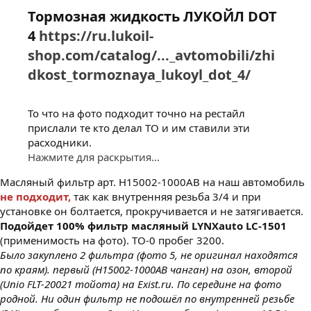
Тормозная жидкость
ЛУКОЙЛ DOT
4
https://ru.lukoil-
shop.com/catalog/..._avtomobili/zhi
dkost_tormoznaya_lukoyl_dot_4/
То что на фото подходит точно на рестайл
прислали те кто делал ТО и им ставили эти
расходники.
Нажмите для раскрытия...
Масляный фильтр арт. H15002-1000AB на наш автомобиль
не подходит,
так как внутренняя резьба 3/4 и при
установке он болтается, прокручивается и не затягивается.
Подойдет 100% фильтр масляный LYNXauto LC-1501
(применимость на фото). ТО-0 пробег 3200.
Было закуплено 2 фильтра (фото 5, не оригинал находятся
по краям). первый (H15002-1000AB чанган) на озон, второй
(Unio FLT-20021 тойота) на Exist.ru. По середине на фото
родной. Ни один фильтр не подошёл по внутренней резьбе