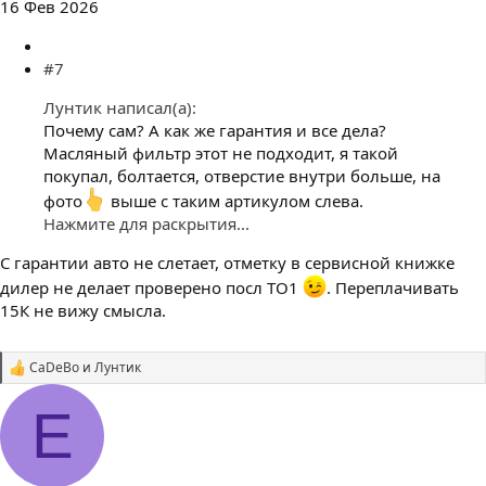
16 Фев 2026
#7
Лунтик написал(а):
Почему сам? А как же гарантия и все дела?
Масляный фильтр этот не подходит, я такой
покупал, болтается, отверстие внутри больше, на
фото
выше с таким артикулом слева.
Нажмите для раскрытия...
С гарантии авто не слетает, отметку в сервисной книжке
дилер не делает проверено посл ТО1
. Переплачивать
15К не вижу смысла.
CaDeBo
и
Лунтик
С
и
м
E
п
а
т
и