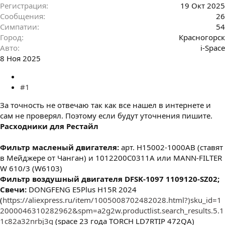
Регистрация
19 Окт 2025
Сообщения
26
Симпатии
54
Город
Красногорск
Авто
i-Space
8 Ноя 2025
#1
За точность не отвечаю так как все нашел в интернете и
сам не проверял. Поэтому если будут уточнения пишите.
Расходники для Рестайл
Фильтр масленый двигателя:
арт. H15002-1000AB (ставят
в Мейджере от Чанган) и 1012200С0311А или MANN-FILTER
W 610/3 (W6103)
Фильтр воздушный двигателя DFSK-1097 1109120-SZ02;
Свечи:
DONGFENG E5Plus H15R 2024
(
https://aliexpress.ru/item/1005008702482028.html?)sku_id=1
2000046310282962&spm=a2g2w.productlist.search_results.5.1
1c82a32nrbj3g
(space 23 года TORCH LD7RTIP 472QA)