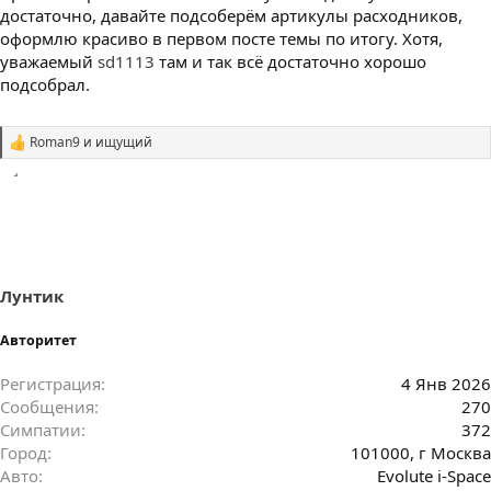
достаточно, давайте подсоберём артикулы расходников,
оформлю красиво в первом посте темы по итогу. Хотя,
уважаемый
sd1113
там и так всё достаточно хорошо
подсобрал.
Roman9
и
ищущий
С
и
м
п
а
т
и
и
:
Лунтик
Авторитет
Регистрация
4 Янв 2026
Сообщения
270
Симпатии
372
Город
101000, г Москва
Авто
Evolute i-Space