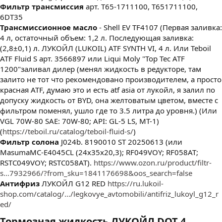
Фильтр трансмиссия
арт. T65-1711100, T651711100,
6DT35
Трансмиссионное масло
- Shell EV TF4107 (Первая заливка:
4 л, остаточный объем: 1,2 л. Последующая заливка:
(2,8±0,1) л. ЛУКОЙЛ (LUKOIL) ATF SYNTH VI, 4 л. Или Teboil
ATF Fluid S арт. 3566897 или Liqui Moly "Top Tec ATF
1200"заливал дилер (менял жидкость в редукторе, там
залито не тот что рекомендовано производителем, а просто
красная ATF, думаю это и есть atf asia от лукойл, я залил по
допуску жидкость от BYD, она желтоватым цветом, вместе с
фильтром поменял, ушло где то 3.5 литра до уровня.) (Или
VGL 70W-80 SAE: 70W-80; API: GL-5 LS, MT-1)
(
https://teboil.ru/catalog/teboil-fluid-s/
)
Фильтр солона
J024b. 8190010 ST 20250613 (или
MasumaMC-E4045CL (24х35х20,3); RF049VOY; RF058AT;
RSTC049VOY; RSTC058AT).
https://www.ozon.ru/product/filtr-
s...7932966/?from_sku=1841176698&oos_search=false
Антифриз
ЛУКОЙЛ G12 RED
https://ru.lukoil-
shop.com/catalog/.../legkovye_avtomobili/antifriz_lukoyl_g12_r
ed/
Тормозная жидкость
ЛУКОЙЛ DOT 4