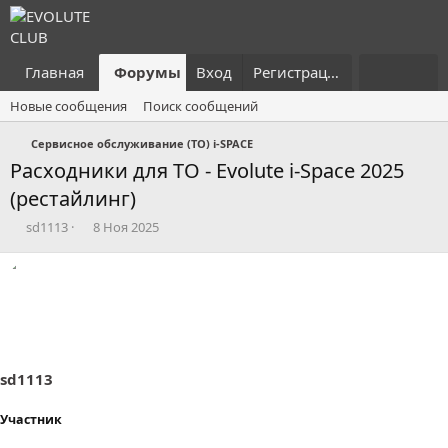
Главная
Форумы
Вход
Что нового?
Регистрация
Пользовател
Новые сообщения
Поиск сообщений
Сервисное обслуживание (ТО) i-SPACE
Расходники для ТО - Evolute i-Space 2025
(рестайлинг)
А
Д
sd1113
8 Ноя 2025
в
а
т
т
о
а
р
н
т
а
е
ч
м
а
ы
л
sd1113
а
Участник