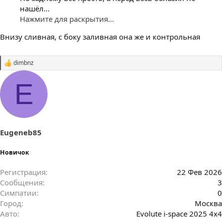
нашёл...
Нажмите для раскрытия...
Внизу сливная, с боку заливная она же и контрольная
dimbnz
С
и
м
E
п
а
т
и
и
:
Eugeneb85
Новичок
Регистрация
22 Фев 2026
Сообщения
3
Симпатии
0
Город
Москва
Авто
Evolute i-space 2025 4x4