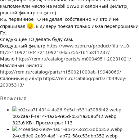
км.поменяли масло на Mobil 0W20 и салонный фильтр(
родной фильтр на фото)
P.S. первичное ТО не делал, собственно ни кто и не
спрашивал
, к дилеру поехал только из-за перепрошивки
ГУ.
Следующее ТО делать буду сам.
Воздушный фильтр
https://www.ozon.ru/product/filtr-v...0-
t472-1109210-t4721109210-lx5755-1615811237/
Масло
https://rem.ru/catalog/parts/slm0004951-20231021/
Масляный фильтр
https://rem.ru/catalog/parts/h150021000ab-19948069/
Салонный фильтр
https://rem.ru/catalog/parts/rf049voy-
20905313/
Вложения
b02caa7f-4914-4a26-9e5d-b531a3086f42.webp
323,6 KB · Просмотры: 113
24ce8de0-2e89-4a61-ab72-58cc53dbb352.webp