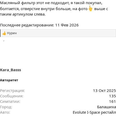
Масляный фильтр этот не подходит, я такой покупал,
болтается, отверстие внутри больше, на фото
выше с
таким артикулом слева.
Последнее редактирование:
11 Фев 2026
Нурин
С
и
м
п
а
т
и
и
:
Kara_Basss
Авторитет
Регистрация
13 Окт 2025
Сообщения
135
Симпатии
161
Город
Балашиха
Авто
Evolute I-Space рестайл