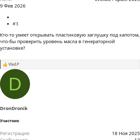
9 Фев 2026
#3
Кто-то умеет открывать пластиковую заглушку под капотом,
что-бы проверить уровень масла в генераторной
установке?
Vlad.P
С
и
м
D
п
а
т
и
и
:
DronDronik
Участник
Регистрация
18 Ноя 2025
Сообщения
12