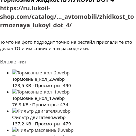
https://ru.lukoil-
shop.com/catalog/..._avtomobili/zhidkost_to
rmoznaya_lukoyl_dot_4/
То что на фото подходит точно на рестайл прислали те кто
делал ТО и им ставили эти расходники.
Вложения
Тормозные_кол_2.webp
123,5 KB · Просмотры: 490
Тормозные_кол_1.webp
76,9 KB · Просмотры: 474
Фильтр двигателя.webp
137,2 KB · Просмотры: 479