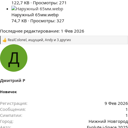
122,7 KB · Просмотры: 271
Наружный 65мм.webp
74,7 KB · Просмотры: 327
Последнее редактирование:
1 Фев 2026
RealColonel
,
ищущий
,
Andy
и 3 других
С
и
м
Д
п
а
т
и
и
:
Дмитрий Р
Новичок
Регистрация
9 Фев 2026
Сообщения
1
Симпатии
1
Город
Нижний Новгород
Авто
Evolute i-Space 2025