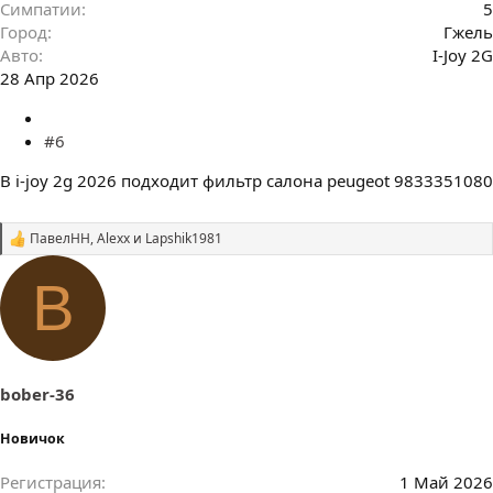
Симпатии
5
Город
Гжель
Авто
I-Joy 2G
28 Апр 2026
#6
В i-joy 2g 2026 подходит фильтр салона peugeot 9833351080
ПавелНН
,
Alexx
и
Lapshik1981
С
и
м
B
п
а
т
и
и
:
bober-36
Новичок
Регистрация
1 Май 2026