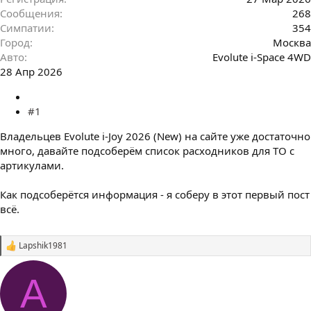
Сообщения
268
Симпатии
354
Город
Москва
Авто
Evolute i-Space 4WD
28 Апр 2026
#1
Владельцев Evolute i-Joy 2026 (New) на сайте уже достаточно
много, давайте подсоберём список расходников для ТО с
артикулами.
Как подсоберётся информация - я соберу в этот первый пост
всё.
Lapshik1981
С
и
м
A
п
а
т