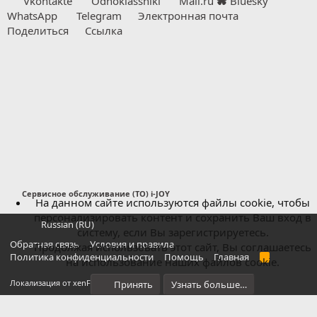
Vkontakte
Odnoklassniki
Mail.ru
Bluesky
WhatsApp
Telegram
Электронная почта
Поделиться
Ссылка
Сервисное обслуживание (ТО) i-JOY
На данном сайте используются файлы cookie, чтобы
персонализировать контент и сохранить Ваш вход в
Russian (RU)
систему, если Вы зарегистрируетесь.
Обратная связь
Условия и правила
Продолжая использовать этот сайт, Вы соглашаетесь
Политика конфиденциальности
Помощь
Главная
R
на использование наших файлов cookie.
S
S
®
Локализация от xenForo.Info
Принять
Узнать больше…