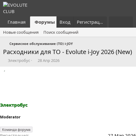
Главная
Форумы
Вход
Что нового?
Регистрация
Пользовател
Новые сообщения
Поиск сообщений
Сервисное обслуживание (ТО) i-JOY
Расходники для ТО - Evolute i-Joy 2026 (New)
А
Д
Электробус
28 Апр 2026
в
а
т
т
о
а
р
н
т
а
е
ч
м
а
ы
л
Электробус
а
Moderator
Команда форума
Регистрация
27 Мар 2026