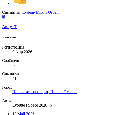
Симпатии:
EvgeniyMilk
и
Ospen
A
Andy_T
Участник
Регистрация
9 Апр 2026
Сообщения
38
Симпатии
41
Город
Новооскольский р-н, Новый Оскол г
Авто
Evolute i-Space 2026 4х4
12 Май 2026