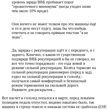
уровень заряда ВВБ пробивает порог
"прожиточного минимума" (когда уходит ниже
чем около 10% вроде)
Они ничего не знают толком про эти машины ещё
и то и дело несут пургу, лишь бы что-нибудь
ответить и не говорить прямым текстом "я не
знаю".
Да, зарядка с рекуперации идёт и с переднего, и с
заднего. Конечно, о каком-то существенном
подзаряде ВВБ рекуперацией я бы не говорил, но
вот что точно порадовало - это езда зимой в
режиме сильной рекуперации. Колёса тормозят на
сильной рекуперации равномерно (перед и зад),
ездил на сильной рекуперации в гололёд -
получался самый комфортный и безопасный
режим торможения на скользкой дороге.
Нажмите для раскрытия...
Вот насчет в гололед попался я в марте, перед лежачим
полицаем педаль отпустил, видимо накатано было, так
машину в строну повело и никакая система не сработала (ESP,