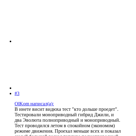
#3
OlKom написал(а):
В инете висит видюха тест "кто дольше проедет".
Тестировали моноприводный гибрид Джили, и
два Эволюта полноприводный и моноприводный.
Тест проводился летом в спокойном (экономом)
режиме движения. Проехал меньше всех и показал