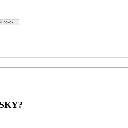
й поиск…
-SKY?