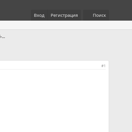
Вход
Регистрация
Поиск
Салон автомобиля и климат-контроль i-SPACE
#1