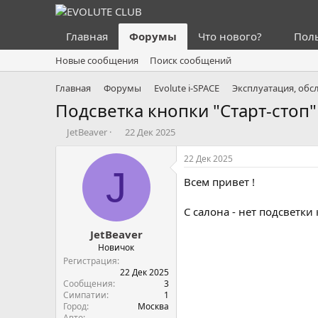
Главная
Форумы
Что нового?
Пол
Новые сообщения
Поиск сообщений
Главная
Форумы
Evolute i⁠-⁠SPACE
Эксплуатация, обс
Подсветка кнопки "Старт-стоп"
А
Д
JetBeaver
22 Дек 2025
в
а
т
т
22 Дек 2025
о
а
J
Всем привет !
р
н
т
а
е
ч
С салона - нет подсветки 
м
а
JetBeaver
ы
л
а
Новичок
Регистрация
22 Дек 2025
Сообщения
3
Симпатии
1
Город
Москва
Авто