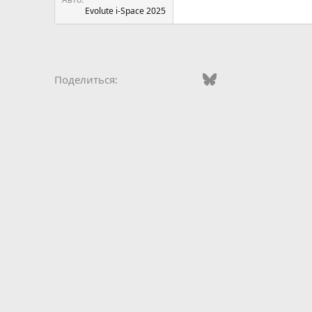
Evolute i-Space 2025
Vkontakte
Odnoklassniki
Mail.ru
Bluesky
WhatsApp
Telegra
Эле
Поделиться: