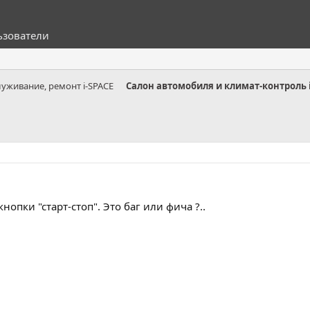
ьзователи
луживание, ремонт i-SPACE
кнопки "старт-стоп". Это баг или фича ?..