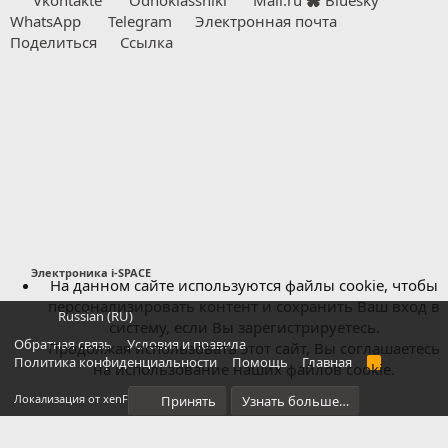
Vkontakte
Odnoklassniki
Mail.ru
Bluesky
WhatsApp
Telegram
Электронная почта
Поделиться
Ссылка
Электроника i-SPACE
На данном сайте используются файлы cookie, чтобы
персонализировать контент и сохранить Ваш вход в
Russian (RU)
систему, если Вы зарегистрируетесь.
Обратная связь
Условия и правила
Продолжая использовать этот сайт, Вы соглашаетесь
Политика конфиденциальности
Помощь
Главная
R
на использование наших файлов cookie.
S
S
®
Локализация от xenForo.Info
Принять
Узнать больше…