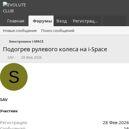
Главная
Форумы
Вход
Что нового?
Регистрация
Пользовател
Новые сообщения
Поиск сообщений
Электроника i-SPACE
Подогрев рулевого колеса на i-Space
А
Д
SAV
28 Фев 2026
в
а
т
т
S
о
а
р
н
т
а
е
ч
м
а
ы
л
SAV
а
Участник
Регистрация
28 Фев 2026
Сообщения
16