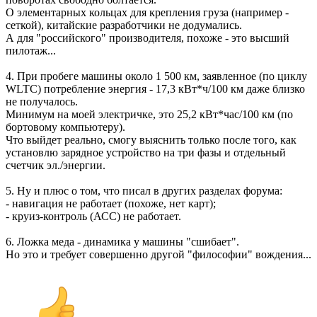
О элементарных кольцах для крепления груза (например -
сеткой), китайские разработчики не додумались.
А для "российского" производителя, похоже - это высший
пилотаж...
4. При пробеге машины около 1 500 км, заявленное (по циклу
WLTC) потребление энергия - 17,3 кВт*ч/100 км даже близко
не получалось.
Минимум на моей электричке, это 25,2 кВт*час/100 км (по
бортовому компьютеру).
Что выйдет реально, смогу выяснить только после того, как
установлю зарядное устройство на три фазы и отдельный
счетчик эл./энергии.
5. Ну и плюс о том, что писал в других разделах форума:
- навигация не работает (похоже, нет карт);
- круиз-контроль (АСС) не работает.
6. Ложка меда - динамика у машины "сшибает".
Но это и требует совершенно другой "философии" вождения...