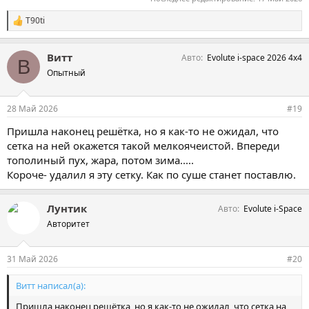
T90ti
С
и
м
Витт
Авто
Evolute i-space 2026 4х4
п
В
а
Опытный
т
и
и
28 Май 2026
#19
:
Пришла наконец решëтка, но я как-то не ожидал, что
сетка на ней окажется такой мелкоячеистой. Впереди
тополиный пух, жара, потом зима.....
Короче- удалил я эту сетку. Как по суше станет поставлю.
Лунтик
Авто
Evolute i-Space
Авторитет
31 Май 2026
#20
Витт написал(а):
Пришла наконец решëтка, но я как-то не ожидал, что сетка на