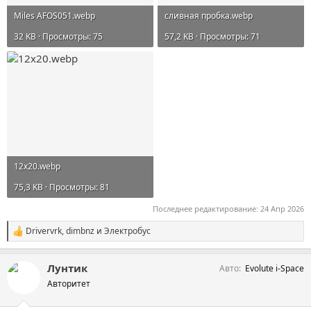
Miles AFOS051.webp
сливная пробка.webp
32 KB · Просмотры: 75
57,2 KB · Просмотры: 71
12х20.webp
75,3 KB · Просмотры: 81
Последнее редактирование:
24 Апр 2026
Drivervrk
,
dimbnz
и
Электробус
С
и
м
Лунтик
Авто
Evolute i-Space
п
а
Авторитет
т
и