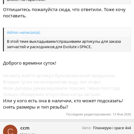
Отпишитесь пожалуйста сюда, что ответили. Тоже хочу
поставить.
Admin написал(а):
В этой теме выкладываем/спрашиваем артикулы для заказа
запчастей и расходников для Evolute i-SPACE.
Доброго времени суток!
Не могу найти артикул буксировочной проушины.
Вторые сутки по интернетам ищу, нет инфо.
Мою дилеры реквизировали похоже. Через пол года
только обнаружил отсутствие когда застрял.
Или у кого есть она в наличии, кто может подсказать/
снять размеры и тип резьбы?
Последнее редактирование:
13 Янв 2026
ccm
Авто
Планирую i space 4x4
C