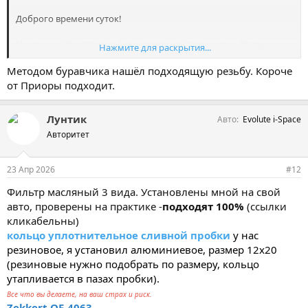
Доброго времени суток!
Не могу найти артикул буксировочной проушины. Вторые
Нажмите для раскрытия...
сутки по интернетам ищу, нет инфо.
Мою дилеры реквизировали похоже. Через пол года только
Методом буравчика нашёл подходящую резьбу. Короче
обнаружил отсутствие когда застрял.
от Приоры подходит.
Или у кого есть она в наличии, кто может подсказать/снять
размеры и тип резьбы?
Лунтик
Авто
Evolute i-Space
Авторитет
23 Апр 2026
#12
Фильтр масляный 3 вида. Установлены мной на свой
авто, проверены на практике -
подходят 100%
(ссылки
кликабельны)
кольцо уплотнительное сливной пробки
у нас
резиновое, я установил алюминиевое, размер 12х20
(резиновые нужно подобрать по размеру, кольцо
утапливается в пазах пробки).
Все что вы делаете, на ваш страх и риск.
Zekkert OF-4063