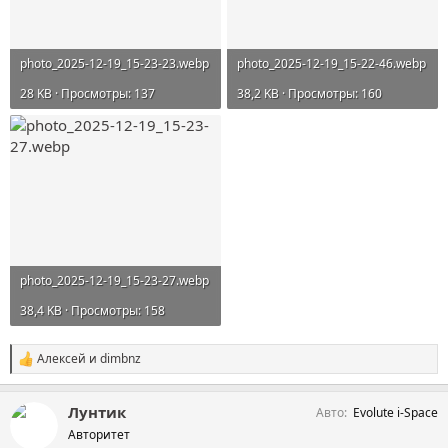
photo_2025-12-19_15-23-23.webp
photo_2025-12-19_15-22-46.webp
28 KB · Просмотры: 137
38,2 KB · Просмотры: 160
photo_2025-12-19_15-23-27.webp
38,4 KB · Просмотры: 158
Aлексей
и
dimbnz
С
и
м
Лунтик
Авто
Evolute i-Space
п
а
Авторитет
т