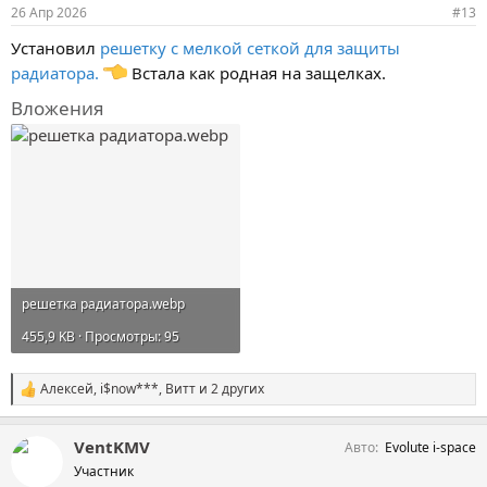
и
26 Апр 2026
#13
:
Установил
решетку с мелкой сеткой для защиты
радиатора
.
Встала как родная на защелках.
Вложения
решетка радиатора.webp
455,9 KB · Просмотры: 95
Aлексей
,
i$now***
,
Витт
и 2 других
С
и
м
VentKMV
Авто
Evolute i-space
п
а
Участник
т