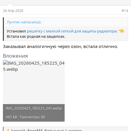
и
и
26 Апр 2026
#14
:
Лунтик написал(а):
Установил
решетку с мелкой сеткой для защиты радиатора
.
Встала как родная на защелках.
Заказывал аналогичную через озон, встала отлично.
Вложения
IMG_20260425_185225_045.webp
985 KB · Просмотры: 80
Aлексей
,
i$now***
,
Витт
и ещё 1 человек