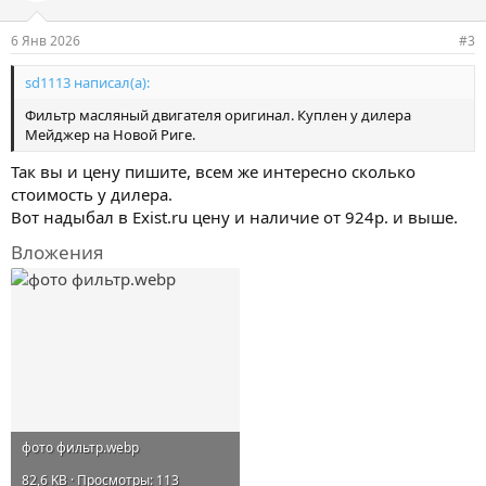
и
и
6 Янв 2026
#3
:
sd1113 написал(а):
Фильтр масляный двигателя оригинал. Куплен у дилера
Мейджер на Новой Риге.
Так вы и цену пишите, всем же интересно сколько
стоимость у дилера.
Вот надыбал в Exist.ru цену и наличие от 924р. и выше.
Вложения
фото фильтр.webp
82,6 KB · Просмотры: 113