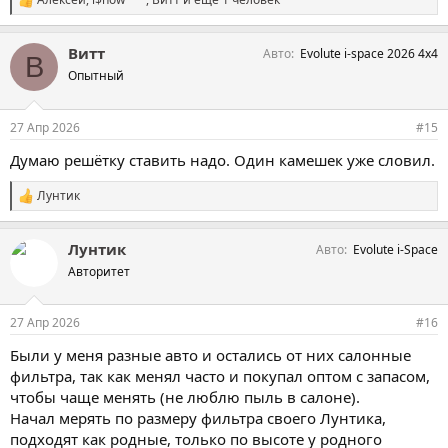
С
и
м
Витт
Авто
Evolute i-space 2026 4х4
п
В
а
Опытный
т
и
и
27 Апр 2026
#15
:
Думаю решëтку ставить надо. Один камешек уже словил.
Лунтик
С
и
м
Лунтик
Авто
Evolute i-Space
п
а
Авторитет
т
и
и
27 Апр 2026
#16
:
Были у меня разные авто и остались от них салонные
фильтра, так как менял часто и покупал оптом с запасом,
чтобы чаще менять (не люблю пыль в салоне).
Начал мерять по размеру фильтра своего Лунтика,
подходят как родные, только по высоте у родного