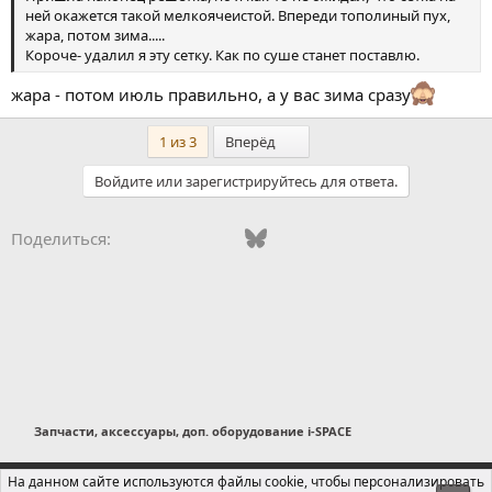
ней окажется такой мелкоячеистой. Впереди тополиный пух,
жара, потом зима.....
Короче- удалил я эту сетку. Как по суше станет поставлю.
жара - потом июль правильно, а у вас зима сразу
Последний
1 из 3
Вперёд
Войдите или зарегистрируйтесь для ответа.
Vkontakte
Odnoklassniki
Mail.ru
Bluesky
WhatsApp
Telegram
Электронная
Ссылка
Поделиться:
Запчасти, аксессуары, доп. оборудование i-SPACE
Russian (RU)
На данном сайте используются файлы cookie, чтобы персонализировать