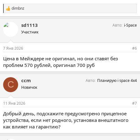
dimbnz
С
и
м
sd1113
Авто
i-Space
п
а
Участник
т
и
и
7 Янв 2026
#6
:
Цена в Мейждере не оригинал, но они ставят без
проблем 570 рублей, оригинал 700 руб
ccm
Авто
Планирую i space 4x4
C
Новичок
11 Янв 2026
#7
Добрый день, подскажите предусмотрено прицепное
устройства, если нет родного, установка внештатного
как влияет на гарантию?