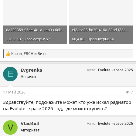
da290359-96ee-4c1a-aeb9-c6db38374c6a.webp
ef8dbc08-bd39-416a-80bd-f88c6885a4bf.webp
128,5 KB · Просмотры: 57
60,4 KB · Просмотры: 64
Kuban
,
PBCH
и
Витт
С
и
м
Evgrenka
Авто
Evolute i-space 2025
п
E
а
Новичок
т
и
и
17 Май 2026
#17
:
Здравствуйте, подскажите может кто уже искал радиатор
на Evolute i-space 2025 год, где можно купить?
Vlad4x4
Авто
Evolute i-space 2026
V
Авторитет