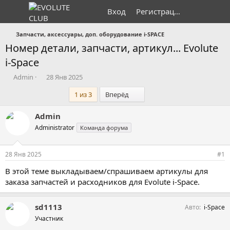
Вход
Регистрация
Запчасти, аксессуары, доп. оборудование i-SPACE
Номер детали, запчасти, артикул... Evolute
i-Space
А
Д
Admin
28 Янв 2025
в
а
Последний
1 из 3
Вперёд
т
т
о
а
р
н
Admin
т
а
Administrator
Команда форума
е
ч
м
а
ы
л
28 Янв 2025
#1
а
В этой теме выкладываем/спрашиваем артикулы для
заказа запчастей и расходников для Evolute i-Space.
sd1113
Авто
i-Space
Участник