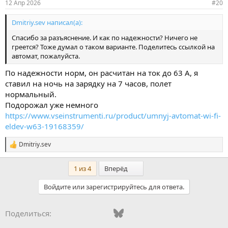
12 Апр 2026
#20
Dmitriy.sev написал(а):
Спасибо за разъяснение. И как по надежности? Ничего не
греется? Тоже думал о таком варианте. Поделитесь ссылкой на
автомат, пожалуйста.
По надежности норм, он расчитан на ток до 63 А, я
ставил на ночь на зарядку на 7 часов, полет
нормальный.
Подорожал уже немного
https://www.vseinstrumenti.ru/product/umnyj-avtomat-wi-fi-
eldev-w63-19168359/
Dmitriy.sev
С
и
м
Последний
1 из 4
Вперёд
п
а
Войдите или зарегистрируйтесь для ответа.
т
и
и
Vkontakte
Odnoklassniki
Mail.ru
Bluesky
WhatsApp
Telegram
Электронная
Ссылка
Поделиться:
: