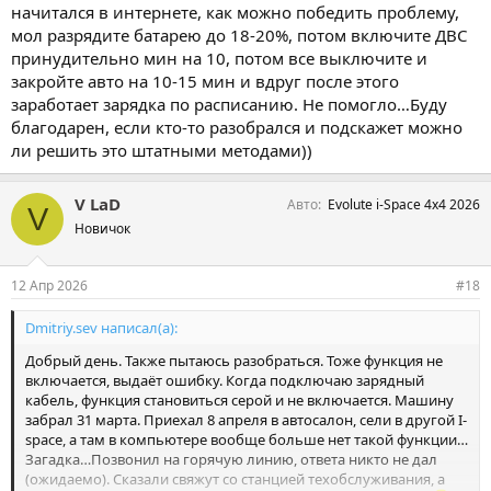
начитался в интернете, как можно победить проблему,
мол разрядите батарею до 18-20%, потом включите ДВС
принудительно мин на 10, потом все выключите и
закройте авто на 10-15 мин и вдруг после этого
заработает зарядка по расписанию. Не помогло…Буду
благодарен, если кто-то разобрался и подскажет можно
ли решить это штатными методами))
V LaD
Авто
Evolute i-Space 4x4 2026
V
Новичок
12 Апр 2026
#18
Dmitriy.sev написал(а):
Добрый день. Также пытаюсь разобраться. Тоже функция не
включается, выдаёт ошибку. Когда подключаю зарядный
кабель, функция становиться серой и не включается. Машину
забрал 31 марта. Приехал 8 апреля в автосалон, сели в другой I-
space, а там в компьютере вообще больше нет такой функции…
Загадка…Позвонил на горячую линию, ответа никто не дал
(ожидаемо). Сказали свяжут со станцией техобслуживания, а