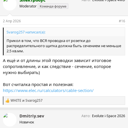
п
а
Moderator
Команда форума
т
и
и
2 Апр 2026
#16
:
Svarog257 написал(а):
Прикол в том, что ВСЯ проводка от розетки до
распределительного щитка должна быть сечением не меньше
2.5 кв.мм.
А ещё и от длины этой проводки зависит итоговое
сопротивление, и как следствие - сечение, которое
нужно выбирать)
Вот считалка простая и полезная:
https://www.elec.ru/calculators/cable-section/
WHITE
и
Svarog257
С
и
м
Dmitriy.sev
Авто
Evolute i-Space 2026
п
а
Новичок
т