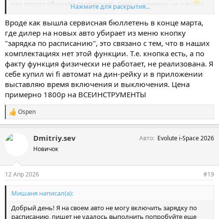
там просто обещали перезвонить (чего я, конечно, не жду
)
Нажмите для раскрытия...
Пока только посматриваю в сторону другого (не штатного)
зарядного устройства с поддержкой WiFi, чтобы управлять
Вроде как вышла сервисная бюллетень в конце марта,
дистанционно из дома. Так же начитался в интернете, как
где дилер на новых авто убирает из меню кнопку
можно победить проблему, мол разрядите батарею до 18-20%,
"зарядка по расписанию", это связано с тем, что в наших
потом включите ДВС принудительно мин на 10, потом все
комплектациях нет этой функции. Т.е. кнопка есть, а по
выключите и закройте авто на 10-15 мин и вдруг после этого
факту функция физически не работает, не реализована. Я
заработает зарядка по расписанию. Не помогло…Буду
себе купил wi fi автомат на дин-рейку и в приложении
благодарен, если кто-то разобрался и подскажет можно ли
решить это штатными методами))
выставляю время включения и выключения. Цена
примерно 1800р на ВСЕИНСТРУМЕНТЫ
Ospen
С
и
м
Dmitriy.sev
Авто
Evolute i-Space 2026
п
а
Новичок
т
и
и
12 Апр 2026
#19
:
Мишаня написал(а):
Добрый день! Я на своем авто не могу включить зарядку по
расписанию, пишет не удалось выполнить попробуйте еще