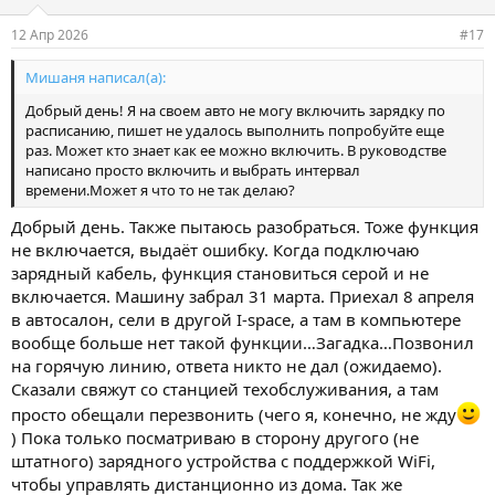
и
и
12 Апр 2026
#17
:
Мишаня написал(а):
Добрый день! Я на своем авто не могу включить зарядку по
расписанию, пишет не удалось выполнить попробуйте еще
раз. Может кто знает как ее можно включить. В руководстве
написано просто включить и выбрать интервал
времени.Может я что то не так делаю?
Добрый день. Также пытаюсь разобраться. Тоже функция
не включается, выдаёт ошибку. Когда подключаю
зарядный кабель, функция становиться серой и не
включается. Машину забрал 31 марта. Приехал 8 апреля
в автосалон, сели в другой I-space, а там в компьютере
вообще больше нет такой функции…Загадка…Позвонил
на горячую линию, ответа никто не дал (ожидаемо).
Сказали свяжут со станцией техобслуживания, а там
просто обещали перезвонить (чего я, конечно, не жду
) Пока только посматриваю в сторону другого (не
штатного) зарядного устройства с поддержкой WiFi,
чтобы управлять дистанционно из дома. Так же