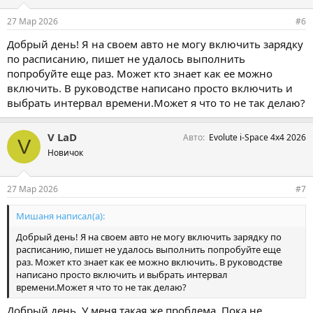
и
и
27 Мар 2026
#6
:
Добрый день! Я на своем авто не могу включить зарядку
по расписанию, пишет не удалось выполнить
попробуйте еще раз. Может кто знает как ее можно
включить. В руководстве написано просто включить и
выбрать интервал времени.Может я что то не так делаю?
V LaD
Авто
Evolute i-Space 4x4 2026
V
Новичок
27 Мар 2026
#7
Мишаня написал(а):
Добрый день! Я на своем авто не могу включить зарядку по
расписанию, пишет не удалось выполнить попробуйте еще
раз. Может кто знает как ее можно включить. В руководстве
написано просто включить и выбрать интервал
времени.Может я что то не так делаю?
Добрый день. У меня такая же проблема. Пока не