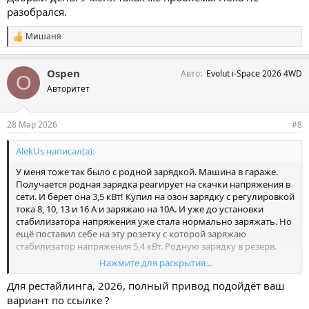
разобрался.
Мишаня
С
и
м
Ospen
Авто
Evolut i-Space 2026 4WD
п
O
а
Авторитет
т
и
и
28 Мар 2026
#8
:
AlekUs написал(а):
У меня тоже так было с родной зарядкой. Машина в гараже.
Получается родная зарядка реагирует на скачки напряжения в
сети. И берет она 3,5 кВт! Купил на озон зарядку с регулировкой
тока 8, 10, 13 и 16 А и заряжаю на 10А. И уже до установки
стабилизатора напряжения уже стала нормально заряжать. Но
ещё поставил себе на эту розетку с которой заряжаю
стабилизатор напряжения 5,4 кВт. Родную зарядку в резерв.
Нажмите для раскрытия...
3.5 КВт 16А 1 Фаза Type 2 IEC62196 Портативное Зарядное
Для рестайлинга, 2026, полный привод подойдёт ваш
Устройство Для Электромобиля Зарядное Устройство Для
вариант по ссылке ?
Электромобиля