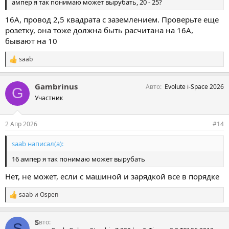
ампер я так понимаю может вырубать, 20 - 25?
16А, провод 2,5 квадрата с заземлением. Проверьте еще
розетку, она тоже должна быть расчитана на 16А,
бывают на 10
saab
С
и
м
Gambrinus
Авто
Evolute i-Space 2026
п
G
а
Участник
т
и
и
2 Апр 2026
#14
:
saab написал(а):
16 ампер я так понимаю может вырубать
Нет, не может, если с машиной и зарядкой все в порядке
saab
и
Ospen
С
и
м
S
Авто
п
S