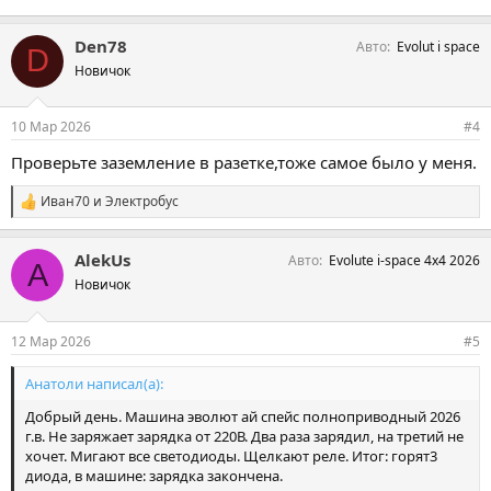
Den78
Авто
Evolut i space
D
Новичок
10 Мар 2026
#4
Проверьте заземление в разетке,тоже самое было у меня.
Иван70
и
Электробус
С
и
м
AlekUs
Авто
Evolute i-space 4x4 2026
п
A
а
Новичок
т
и
и
12 Мар 2026
#5
:
Анатоли написал(а):
Добрый день. Машина эволют ай спейс полноприводный 2026
г.в. Не заряжает зарядка от 220В. Два раза зарядил, на третий не
хочет. Мигают все светодиоды. Щелкают реле. Итог: горят3
диода, в машине: зарядка закончена.