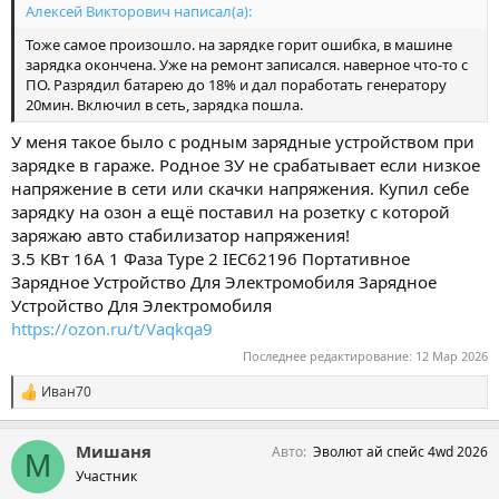
Алексей Викторович написал(а):
Тоже самое произошло. на зарядке горит ошибка, в машине
зарядка окончена. Уже на ремонт записался. наверное что-то с
ПО. Разрядил батарею до 18% и дал поработать генератору
20мин. Включил в сеть, зарядка пошла.
У меня такое было с родным зарядные устройством при
зарядке в гараже. Родное ЗУ не срабатывает если низкое
напряжение в сети или скачки напряжения. Купил себе
зарядку на озон а ещё поставил на розетку с которой
заряжаю авто стабилизатор напряжения!
3.5 КВт 16А 1 Фаза Type 2 IEC62196 Портативное
Зарядное Устройство Для Электромобиля Зарядное
Устройство Для Электромобиля
https://ozon.ru/t/Vaqkqa9
Последнее редактирование:
12 Мар 2026
Иван70
С
и
м
Мишаня
Авто
Эволют ай спейс 4wd 2026
п
М
а
Участник
т