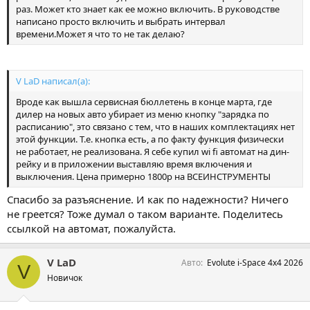
раз. Может кто знает как ее можно включить. В руководстве
написано просто включить и выбрать интервал
времени.Может я что то не так делаю?
V LaD написал(а):
Вроде как вышла сервисная бюллетень в конце марта, где
дилер на новых авто убирает из меню кнопку "зарядка по
расписанию", это связано с тем, что в наших комплектациях нет
этой функции. Т.е. кнопка есть, а по факту функция физически
не работает, не реализована. Я себе купил wi fi автомат на дин-
рейку и в приложении выставляю время включения и
выключения. Цена примерно 1800р на ВСЕИНСТРУМЕНТЫ
Спасибо за разъяснение. И как по надежности? Ничего
не греется? Тоже думал о таком варианте. Поделитесь
ссылкой на автомат, пожалуйста.
V LaD
Авто
Evolute i-Space 4x4 2026
V
Новичок