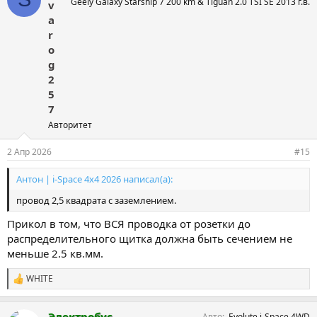
Geely Galaxy Starship 7 200 km & Tiguan 2.0 TSI SE 2013 г.в.
а
v
т
a
и
r
и
:
o
g
2
5
7
Авторитет
2 Апр 2026
#15
Антон | i-Space 4x4 2026 написал(а):
провод 2,5 квадрата с заземлением.
Прикол в том, что ВСЯ проводка от розетки до
распределительного щитка должна быть сечением не
меньше 2.5 кв.мм.
WHITE
С
и
м
Электробус
Авто
Evolute i-Space 4WD