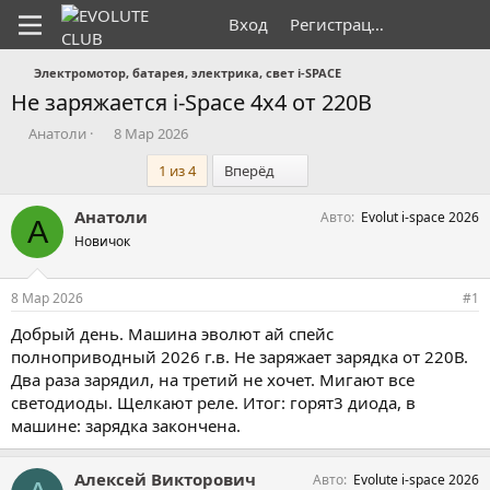
Вход
Регистрация
Электромотор, батарея, электрика, свет i-SPACE
Не заряжается i-Space 4x4 от 220В
А
Д
Анатоли
8 Мар 2026
в
а
Последний
1 из 4
Вперёд
т
т
о
а
р
н
Анатоли
Авто
Evolut i-space 2026
А
т
а
Новичок
е
ч
м
а
ы
л
8 Мар 2026
#1
а
Добрый день. Машина эволют ай спейс
полноприводный 2026 г.в. Не заряжает зарядка от 220В.
Два раза зарядил, на третий не хочет. Мигают все
светодиоды. Щелкают реле. Итог: горят3 диода, в
машине: зарядка закончена.
Алексей Викторович
Авто
Evolute i-space 2026