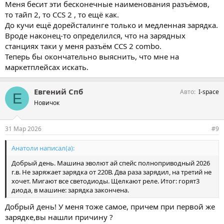
Меня бесит эти бесконечные наименования разъёмов,
https://ozon.ru/t/Vaqkqa9
то тайп 2, то CCS 2 , то ещё как.
До кучи ещё дорейсталинге только и медленная зарядка.
Вроде наконец-то определился, что на зарядных
У меня такое было с родным зарядные устройством при
зарядке в гараже. Родное ЗУ не срабатывает если низкое
станциях таки у меня разъём CCS 2 combo.
напряжение в сети или скачки напряжения. Купил себе зарядку
Теперь бы окончательно выяснить, что мне на
на озон а ещё поставил на розетку с которой заряжаю авто
маркетплейсах искать.
стабилизатор напряжения!
3.5 КВт 16А 1 Фаза Type 2 IEC62196 Портативное Зарядное
Устройство Для Электромобиля Зарядное Устройство Для
Евгений Спб
Авто
I-space
Е
Электромобиля
Новичок
https://ozon.ru/t/Vaqkqa9
31 Мар 2026
#9
Анатоли написал(а):
Добрый день. Машина эволют ай спейс полноприводный 2026
г.в. Не заряжает зарядка от 220В. Два раза зарядил, на третий не
хочет. Мигают все светодиоды. Щелкают реле. Итог: горят3
диода, в машине: зарядка закончена.
Добрый день! У меня тоже самое, причем при первой же
зарядке,вы нашли причину ?