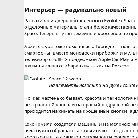
Интерьер — радикально новый​
Распахиваем дверь обновленного Evolute i-Space
отделочные материалы стали более качественны
Space. Теперь внутри семейный кроссовер не про
Архитектура тоже поменялась. Торпедо — полност
смартфоны, вместо монодоски приборки и мульт
телевизор с FullHD, поддержкой Apple Car Play и
машины слева от «баранки» — как на Porsche.
На элементы логотипа на руле Evolute
Но, как частенько бывает, красота и технологичн
центральной консоли на правый подрулевой пер
приходится нажимать на крошечные кнопки, а д
Сэкономили создатели машины и на мелочах: ми
ряда нужно обращаться к водителю — отдельных 
коротковаты, а диапазон регулировки рулевого ко