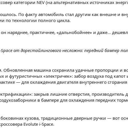
совер категории NEV (на альтернативных источниках энерги
шлось. По факту автомобиль стал другим как внешне и внут
сии по технологии полного цикла.
: он наряднее, практичнее, «дальнобойнее» и даже… дешевл
-Space от дорестайлингового несложно: передний бампер по
м. Обновленная машина сохранила удачные пропорции и вс
х и футуристичных «электричек»: забор воздуха под капот
ктике — для охлаждения двигателя внутреннего сгорания (
ектрификации»: закрыв лишние отверстия, производитель
оздухозаборники в бампере для охлаждения передних торм
боковинах кузова, традиционные дверные ручки — вот ос
оссовера Evolute i-Space.