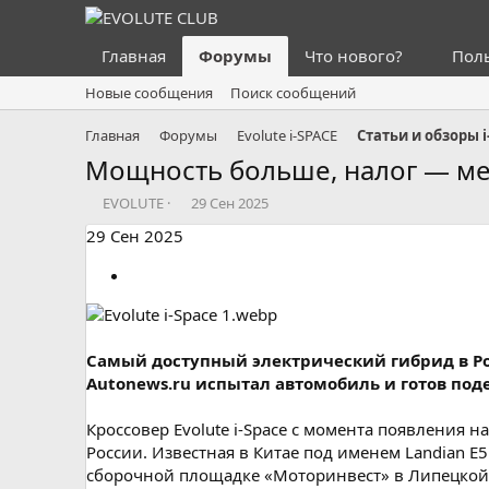
Главная
Форумы
Что нового?
Пол
Новые сообщения
Поиск сообщений
Главная
Форумы
Evolute i⁠-⁠SPACE
Статьи и обзоры i
Мощность больше, налог — мен
А
Д
EVOLUTE
29 Сен 2025
в
а
29 Сен 2025
т
т
о
а
р
н
т
а
е
ч
м
а
Самый доступный электрический гибрид в Ро
ы
л
а
Autonews.ru испытал автомобиль и готов по
Кроссовер Evolute i-Space с момента появления
России. Известная в Китае под именем Landian 
сборочной площадке «Моторинвест» в Липецкой об