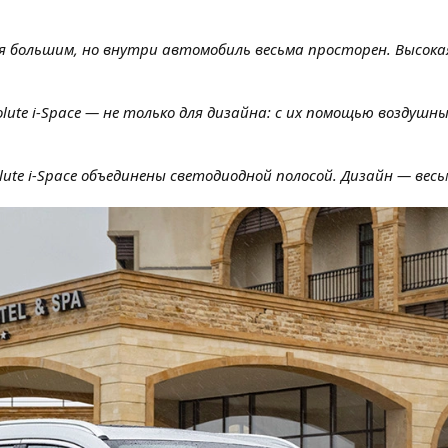
ся большим, но внутри автомобиль весьма просторен. Высок
olute i-Space — не только для дизайна: с их помощью воздуш
olute i-Space объединены светодиодной полосой. Дизайн — ве