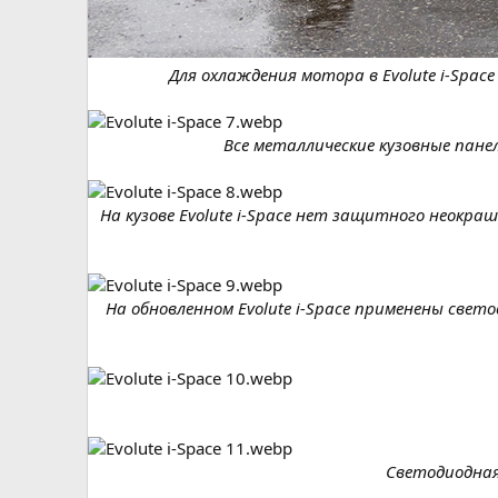
Для охлаждения мотора в Evolute i-Sp
Все металлические кузовные пане
На кузове Evolute i-Space нет защитного неокр
На обновленном Evolute i-Space применены све
Светодиодная