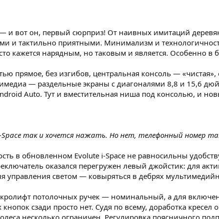
 — и вот он, первый сюрприз! От наивных имитаций деревян
ми и тактильно приятными. Минимализм и технологичность
сто кажется нарядным, но таковым и является. Особенно в б
ью прямое, без изгибов, центральная консоль — «чистая», 
имедиа — раздельные экраны с диагоналями 8,8 и 15,6 дю
 Android Auto. Тут и вместительная ниша под консолью, и н
 i-Space так и хочется нажать. Но нет, телефонный номер т
ость в обновленном Evolute i-Space не равносильны удобств
еключатель оказался перегружен левый джойстик: для акти
ля управления светом — ковыряться в дебрях мультимедий
кролифт потолочных ручек — номинальный, а для включен
кнопок сзади просто нет. Судя по всему, доработка кресел
леса несколько ограничен. Регулировка поясничного подпора