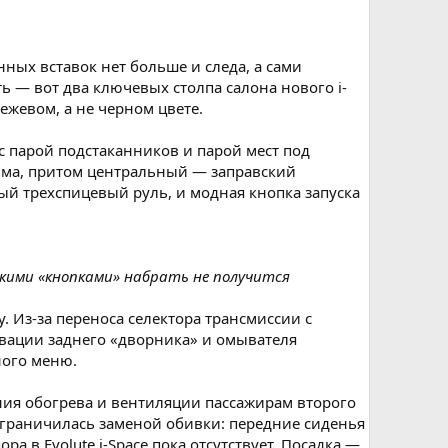
ных вставок нет больше и следа, а сами
 — вот два ключевых столпа салона нового i-
ежевом, а не черном цвете.
с парой подстаканников и парой мест под
йма, притом центральный — заправский
овый трехспицевый руль, и модная кнопка запуска
акими «кнопками» набрать не получится
у. Из-за переноса селектора трансмиссии с
вации заднего «дворника» и омывателя
ного меню.
ия обогрева и вентиляции пассажирам второго
 ограничилась заменой обивки: передние сиденья
 в Evolute i-Space пока отсутствует. Посадка —