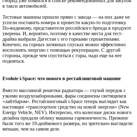
гибрид уже появился в списке рекомендованных для закупок
в такси автомобилей.
Тестовые машины пришли прямо с завода — на них даже не
успели поставить номера и провести какую-то подготовку.
По-видимому, представители российского бренда в продукте
уверены. И, вероятно, поэтому в качестве места для тест-
драйва выбрали Дагестан с его горными серпантинами.
Конечно, на горных затяжных спусках можно эффективно
восполнять энергию с помощью рекуперации. С другой
стороны, прежде чем спуститься с горы, надо еще на нее
подняться.
Evolute i-Space: что нового в рестайлинговой машине​
Вместо массивной решетки радиатора — глухой передок с
узкими воздухозаборниками, фары соединены светящимся
«лайтбаром». Рестайлинговый i-Space теперь выглядит как
настоящее «транспортное средство на новой энергии» (New
Energy Vehicle, NEV). Интересно, что колесные диски нового
дизайна придали облику машины гармоничность. Прежние
были того же 19-дюймового размера, но зрительно выглядели
меньше, чем на самом деле.