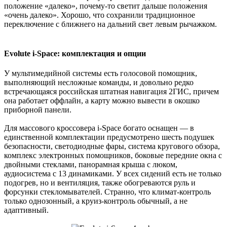
положение «далеко», почему-то светит дальше положения
«очень далеко». Хорошо, что сохранили традиционное
переключение с ближнего на дальний свет левым рычажком.
Evolute i-Space: комплектация и опции​
У мультимедийной системы есть голосовой помощник,
выполняющий несложные команды, и довольно редко
встречающаяся российская штатная навигация 2ГИС, причем
она работает оффлайн, а карту можно вывести в окошко
приборной панели.
Для массового кроссовера i-Space богато оснащен — в
единственной комплектации предусмотрено шесть подушек
безопасности, светодиодные фары, система кругового обзора,
комплекс электронных помощников, боковые передние окна с
двойными стеклами, панорамная крыша с люком,
аудиосистема с 13 динамиками. У всех сидений есть не только
подогрев, но и вентиляция, также обогреваются руль и
форсунки стекломывателей. Странно, что климат-контроль
только однозонный, а круиз-контроль обычный, а не
адаптивный.