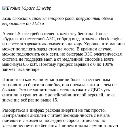
Если сложить сиденья второго ряда, погрузочный объем
вырастает до 2125 л
А еще i-Space требователен к качеству бензина. После
«бурды» из несетевой АЗС, гибрид выдал значок check engine
и перестал заряжать аккумулятор на ходу. Хорошо, что машина
может пополнять заряд стоя на месте. В крайнем случае,
можно подключить ее к сети, но быстрые ЭЗС электрическая
система не поддерживает, а от медленной способна взять
максимум 6,6 кВт. Поэтому процесс зарядки с 0 до 100%
займет часа четыре.
После того как машину заправили более качественным
топливом и сбросили ошибку, она поехала как ни в чем не
бывало. Это не удивительно, степень сжатия ДВС чуть
снизили в сравнении с дорейстайлинговой версией, но ее
значение всё равно выше 15.
Разобраться в цифрах расхода энергии не так просто.
Центральный дисплей считает экономичность с начала
поездки и с момента последнего сброса, отдельно по
электричеству и по бензину. Причем иногда демонстрирует