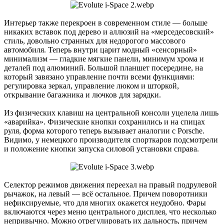
Интерьер также перекроен в современном стиле — больше
никаких вставок под дерево и аллюзий на «мерседесовский»
стиль, довольно странных для недорогого массового
автомобиля. Теперь внутри царит модный «сенсорный»
минимализм — гладкие мягкие панели, минимум хрома и
деталей под алюминий. Большой планшет посередине, на
который завязано управление почти всеми функциями:
регулировка зеркал, управление люком и шторкой,
открывание багажника и лючков для зарядки.
Из физических клавиш на центральной консоли уцелела лишь
«аварийка». Физические кнопки сохранились и на спицах
руля, форма которого теперь вызывает аналогии с Porsche.
Видимо, у немецкого производителя спорткаров подсмотрели
и положение кнопки запуска силовой установки справа.
Селектор режимов движения переехал на правый подрулевой
рычажок, на левый — всё остальное. Причем поворотники
нефиксируемые, что для многих окажется неудобно. Фары
включаются через меню центрального дисплея, что несколько
непривычно. Можно отрегулировать их дальность, причем