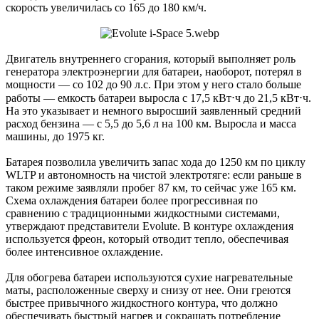
скорость увеличилась со 165 до 180 км/ч.
Двигатель внутреннего сгорания, который выполняет роль
генератора электроэнергии для батареи, наоборот, потерял в
мощности — со 102 до 90 л.с. При этом у него стало больше
работы — емкость батареи выросла с 17,5 кВт⋅ч до 21,5 кВт⋅ч.
На это указывает и немного выросший заявленный средний
расход бензина — c 5,5 до 5,6 л на 100 км. Выросла и масса
машины, до 1975 кг.
Батарея позволила увеличить запас хода до 1250 км по циклу
WLTP и автономность на чистой электротяге: если раньше в
таком режиме заявляли пробег 87 км, то сейчас уже 165 км.
Схема охлаждения батареи более прогрессивная по
сравнению с традиционными жидкостными системами,
утверждают представители Evolute. В контуре охлаждения
используется фреон, который отводит тепло, обеспечивая
более интенсивное охлаждение.
Для обогрева батареи используются сухие нагревательные
маты, расположенные сверху и снизу от нее. Они греются
быстрее привычного жидкостного контура, что должно
обеспечивать быстрый нагрев и сокращать потребление