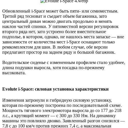
Обновленный i-Space может быть пяти- или семиместным.
Третий ряд тесноват и съедает объем багажника, зато
центральный диван можно двигать продольно и менять
наклон частей спинки. У пятиместной версии регулировок
второго ряда нет, зато устроено более вместительное
подполье, в котором, однако, не нашлось места запаске — вне
зависимости от количества мест i-Space оснащают только
ремкомплектом для шин. В любом случае, обе версии
предлагают простор на заднем ряду и большой багажник.
Водительское сиденье с измененным профилем стало удобнее,
длина подушки выросла, хотя посадка по-прежнему
высоковата.
Evolute i-Space: силовая установка характеристики​
Изменения затронули и гибридную силовую установку,
которая по-прежнему построена по последовательной схеме.
Мощность тягового электромотора выросла до со 177 до 218
л.с., а крутящий момент — с 300 до 330 Нм. На динамику
машины это повлияло двояко. Заявленный разгон снизился —
7,8 с до 100 км/ч против прежних 7,4 с, а максимальная