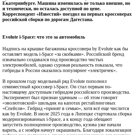
Екатеринбурге. Машина изменилась не только внешне, но
и технически, но осталась доступной по цене.
Корреспондент «Известий» поездил на первых кроссоверах
российской сборки по дорогам Дагестана.
Evolute i-Space: что это за автомобиль​
Надпись на крышке багажника кроссовера by Evolute как бы
оставляет модель i-Space «за скобками». Российский бренд
изначально создавался под производство чистых
электромобилей, однако суровая реальность показала, что
гибриды в России оказались популярнее «электричек».
В прошлом году модельный ряд Evolute пополнил
семиместный кроссовер i-Space. Он стал первым по-
настоящему доступным гибридом российского производства.
Эксперимент был признан удачным — об этом говорит
«эволютовский» шильдик на капотах рестайлинговых
«Спейсов». Гибрид «принят в семью», хотя всё еще числится
как by Evolute. В июле 2025 года в Липецке стартовала сборка
модернизированных i-Space, а к концу года обещают
запустить полноценное производство, кузова уже начали
варить, а с ноября начнут окрашивать. Благодаря локализации