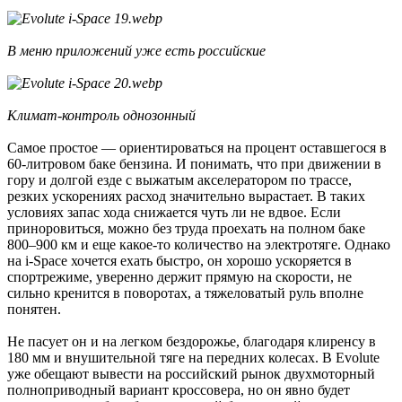
В меню приложений уже есть российские
Климат-контроль однозонный
Самое простое — ориентироваться на процент оставшегося в
60-литровом баке бензина. И понимать, что при движении в
гору и долгой езде с выжатым акселератором по трассе,
резких ускорениях расход значительно вырастает. В таких
условиях запас хода снижается чуть ли не вдвое. Если
приноровиться, можно без труда проехать на полном баке
800–900 км и еще какое-то количество на электротяге. Однако
на i-Space хочется ехать быстро, он хорошо ускоряется в
спортрежиме, уверенно держит прямую на скорости, не
сильно кренится в поворотах, а тяжеловатый руль вполне
понятен.
Не пасует он и на легком бездорожье, благодаря клиренсу в
180 мм и внушительной тяге на передних колесах. В Evolute
уже обещают вывести на российский рынок двухмоторный
полноприводный вариант кроссовера, но он явно будет