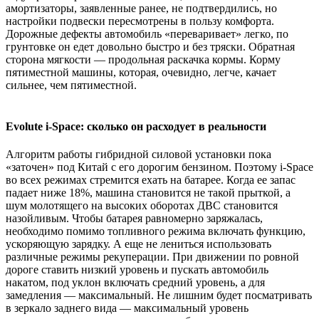
амортизаторы, заявленные ранее, не подтвердились, но
настройки подвески пересмотрены в пользу комфорта.
Дорожные дефекты автомобиль «переваривает» легко, по
грунтовке он едет довольно быстро и без тряски. Обратная
сторона мягкости — продольная раскачка кормы. Корму
пятиместной машины, которая, очевидно, легче, качает
сильнее, чем пятиместной.
Evolute i-Space: сколько он расходует в реальности​
Алгоритм работы гибридной силовой установки пока
«заточен» под Китай с его дорогим бензином. Поэтому i-Space
во всех режимах стремится ехать на батарее. Когда ее запас
падает ниже 18%, машина становится не такой прыткой, а
шум молотящего на высоких оборотах ДВС становится
назойливым. Чтобы батарея равномерно заряжалась,
необходимо помимо топливного режима включать функцию,
ускоряющую зарядку. А еще не лениться использовать
различные режимы рекуперации. При движении по ровной
дороге ставить низкий уровень и пускать автомобиль
накатом, под уклон включать средний уровень, а для
замедления — максимальный. Не лишним будет посматривать
в зеркало заднего вида — максимальный уровень