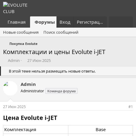
Главная
Форумы
Вход
Что нового?
Регистрация
Пользовател
Новые сообщения
Поиск сообщений
Покупка Evolute
Комплектации и цены Evolute i-JET
А
Д
Admin
27 Июн 2025
в
а
т
В этой теме нельзя размещать новые ответы.
т
о
а
р
н
Admin
т
а
Administrator
Команда форума
е
ч
м
а
ы
л
27 Июн 2025
#1
а
Цена Evolute i-JET​
Комплектация
Base​