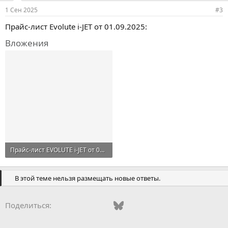
1 Сен 2025
#3
Прайс-лист Evolute i-JET от 01.09.2025:
Вложения
Прайс-лист EVOLUTE i-JET от 01.09.2025.pdf
593,7 KB · Просмотры: 39
В этой теме нельзя размещать новые ответы.
Vkontakte
Odnoklassniki
Mail.ru
Bluesky
WhatsApp
Telegram
Электронная
Поделиться: