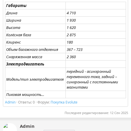
Габариты
Длина
4 710
Ширина
1 930
Высота
1 620
Колёсная база
2 875
Клиренс
180
Объем багажного отделения
367 – 723
Снаряженная масса
2 360
Электродвигатель
передний - асинхронный
переменного тока, задний –
Модель/тип электродвигателя
синхронный с постоянными
магнитами
Пиковая мощность...
Admin
Ответы: 0
Форум:
Покупка Evolute
Последнее редактирование:
12 Сен 2025
Admin