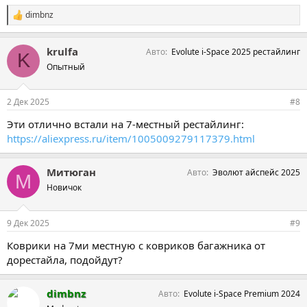
dimbnz
С
и
м
krulfa
Авто
Evolute i-Space 2025 рестайлинг
п
K
а
Опытный
т
и
и
2 Дек 2025
#8
:
Эти отлично встали на 7-местный рестайлинг:
https://aliexpress.ru/item/1005009279117379.html
Митюган
Авто
Эволют айспейс 2025
М
Новичок
9 Дек 2025
#9
Коврики на 7ми местную с ковриков багажника от
дорестайла, подойдут?
dimbnz
Авто
Evolute i-Space Premium 2024