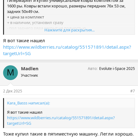
гипермаркет и купил универсальные ковры комплектом за
1600 ры. Ковры встали хорошо, размеры передних 76х 53 см,
задних 50х49 см.
+ цена за комплект
+ в наличии, установил сразу
- пол заднего ряда закрыт не полностью
Нажмите для раскрытия...
- нет фиксации к полу, в процессе коврик под ногами съезжает
Я вот такие нашел
https://www.wildberries.ru/catalog/551571891/detail.aspx?
targetUrl=SG
Madlen
Авто
Evolute i-Space 2025
M
Участник
2 Дек 2025
#7
Kara_Basss написал(а):
Я вот такие нашел
https://www.wildberries.ru/catalog/551571891/detail.aspx?
targetUrl=SG
Тоже купил такие в пятиместную машину. Легли хорошо.