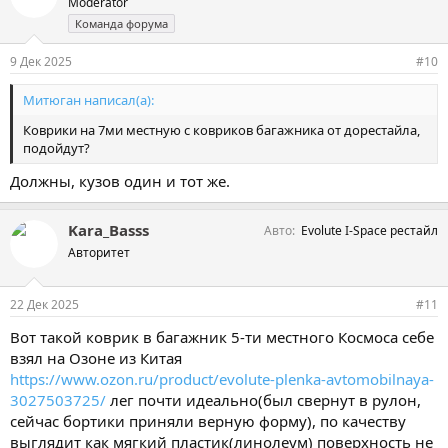
Moderator
Команда форума
9 Дек 2025
#10
Митюган написал(а):
Коврики на 7ми местную с ковриков багажника от дорестайла,
подойдут?
Должны, кузов один и тот же.
Kara_Basss
Авто
Evolute I-Space рестайл
Авторитет
22 Дек 2025
#11
Вот такой коврик в багажник 5-ти местного Космоса себе
взял на Озоне из Китая
https://www.ozon.ru/product/evolute-plenka-avtomobilnaya-
3027503725/
лег почти идеально(был свернут в рулон,
сейчас бортики приняли верную форму), по качеству
выглядит как мягкий пластик(линолеум) поверхность не