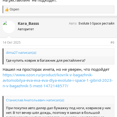
Ospen
С
и
м
Kara_Basss
Авто
Evolute I-Space рестайл
п
а
Авторитет
т
и
и
14 Окт 2025
#6
:
dima27 написал(а):
Где купить коврик в багажник для рестайлинга?
Нашел на просторах инета, но не уверен, что подойдет
https://www.ozon.ru/product/kovrik-v-bagazhnik-
avtomobilya-eva-eva-eva-dlya-evolute-i-space-1-gibrid-2023-
n-v-bagazhnik-5-mest-1472148577/
Станислав Анатольевич написал(а):
При покупке авто дилер дал бумажку под ноги, ковриков у них
нет. В тот вечер шёл дождь, поэтому я заехал в большой