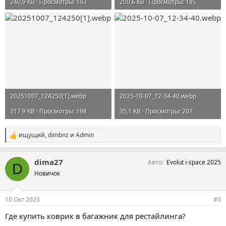
240,9 KB · Просмотры: 193
200,6 KB · Просмотры: 185
20251007_124250[1].webp
2025-10-07_12-34-40.webp
317,9 KB · Просмотры: 198
35,1 KB · Просмотры: 207
ищущий
,
dimbnz
и
Admin
С
и
м
dima27
Авто
Evolut i-space 2025
п
D
а
Новичок
т
и
и
10 Окт 2025
#3
:
Где купить коврик в багажник для рестайлинга?