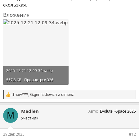
скользкая.
Вложения
2025-12-21 12-09-34.webp
557,8 KB · Просмотры: 326
i$now***
,
G.gennadievich
и
dimbnz
С
и
м
Madlen
Авто
Evolute i-Space 2025
п
M
а
Участник
т
и
и
29 Дек 2025
#12
: