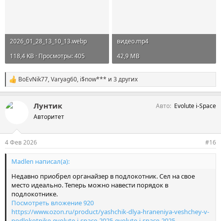
2026_01_28_13_10_13.webp
видео.mp4
118,4 KB · Просмотры: 405
42,9 MB
BoEvNik77
,
Varyag60
,
i$now***
и 3 других
С
и
м
Лунтик
Авто
Evolute i-Space
п
а
Авторитет
т
и
и
4 Фев 2026
#16
:
Madlen написал(а):
Недавно приобрел органайзер в подлокотник. Сел на свое
место идеально. Теперь можно навести порядок в
подлокотнике.
Посмотреть вложение 920
https://www.ozon.ru/product/yashchik-dlya-hraneniya-veshchey-v-
podlokotnike-evolute-i-space-2025-evolute-i-space-2025-