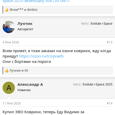
space-2025-aksessuary-3067307861/
i$now***
и
dimbnz
С
и
м
Лунтик
Авто
Evolute i-Space
п
а
Авторитет
т
и
и
4 Янв 2026
#13
:
Всем привет, я тоже заказал на озоне коврики, жду когда
приедут
https://ozon.ru/t/zqVaefs
Они с бортами на пороги
Лучник
и
Vit
С
и
м
Александр А
Авто
Evolute i-Space 2025
п
А
а
Новичок
т
и
и
11 Янв 2026
#14
:
Купил ЭВО Коврики, теперь Еду Видимо за