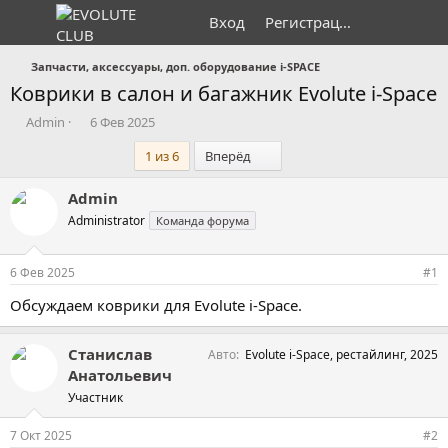
Вход
Регистрация
Запчасти, аксессуары, доп. оборудование i-SPACE
Коврики в салон и багажник Evolute i-Space
А
Д
Admin
6 Фев 2025
в
а
Последний
1 из 6
Вперёд
т
т
о
а
р
н
Admin
т
а
Administrator
Команда форума
е
ч
м
а
ы
л
6 Фев 2025
#1
а
Обсуждаем коврики для Evolute i-Space.
Станислав
Авто
Evolute i-Space, рестайлинг, 2025
Анатольевич
Участник
7 Окт 2025
#2