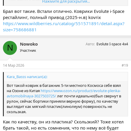
Нажмите для раскрытия...
- нет фиксации к полу, в процессе коврик под ногами съезжает
Брал вот такие. Встали отлично. Коврики Evolute i-Space
рестайлинг, полный привод (2025-н.в) kovrix
https://www.wildberries.ru/catalog/551571891/detail.aspx?
size=758686881
Nowoko
Авто
Evolute I-space 4x4
N
Участник
14 Мар 2026
#19
Kara_Basss написал(а):
Вот такой коврик в багажник 5-ти местного Космоса себе взял
на Озоне из Китая
https://www.ozon.ru/product/evolute-plenka-
avtomobilnaya-3027503725/
лег почти идеально(был свернут в
рулон, сейчас бортики приняли верную форму), по качеству
выглядит как мягкий пластик(линолеум) поверхность не
скользкая.
Как по качеству, он из пластика? Скользкий? Тоже хотел
брать такой, но есть сомнения, что по нему всё будет