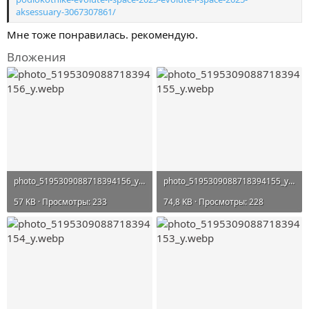
aksessuary-3067307861/
Мне тоже понравилась. рекомендую.
Вложения
photo_5195309088718394156_y.webp
photo_5195309088718394155_y.webp
57 KB · Просмотры: 233
74,8 KB · Просмотры: 228