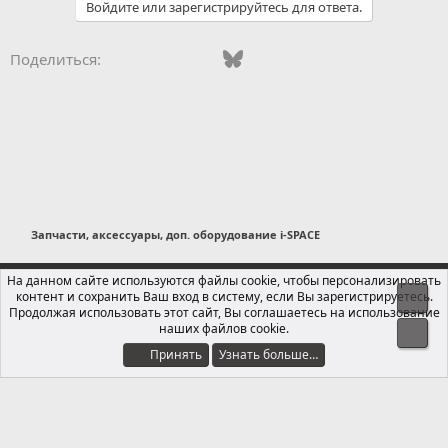
Войдите или зарегистрируйтесь для ответа.
т
и
и
Vkontakte
Odnoklassniki
Mail.ru
Bluesky
WhatsApp
Telegram
Электронная
Ссылка
Поделиться:
:
Запчасти, аксессуары, доп. оборудование i-SPACE
Russian (RU)
На данном сайте используются файлы cookie, чтобы персонализировать
контент и сохранить Ваш вход в систему, если Вы зарегистрируетесь.
Свер
Обратная связь
Условия и правила
Продолжая использовать этот сайт, Вы соглашаетесь на использование
Политика конфиденциальности
Помощь
Главная
R
наших файлов cookie.
Сниз
S
S
Принять
Узнать больше…
®
Локализация от xenForo.Info