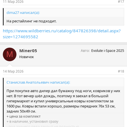
11 Мар 2026
#17
:
dima27 написал(а):
На рестайлинг не подходит.
https://www.wildberries.ru/catalog/847826398/detail.aspx?
size=1274695582
Miner05
Авто
Evolute i-Space 2025
M
Новичок
14 Мар 2026
#18
Станислав Анатольевич написал(а):
При покупке авто дилер дал бумажку под ноги, ковриков у них
нет. В тот вечер шёл дождь, поэтому я заехал в большой
гипермаркет и купил универсальные ковры комплектом за
1600 ры. Ковры встали хорошо, размеры передних 76х 53 см,
задних 50х49 см.
+ цена за комплект
+ в наличии, установил сразу
- пол заднего ряда закрыт не полностью