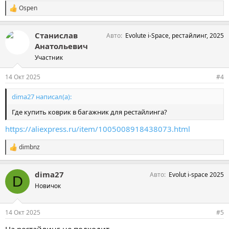
Ospen
С
и
м
Станислав
Авто
Evolute i-Space, рестайлинг, 2025
п
а
Анатольевич
т
Участник
и
и
:
14 Окт 2025
#4
dima27 написал(а):
Где купить коврик в багажник для рестайлинга?
https://aliexpress.ru/item/1005008918438073.html
dimbnz
С
и
м
dima27
Авто
Evolut i-space 2025
п
D
а
Новичок
т
и
и
14 Окт 2025
#5
:
На рестайлинг не подходит.