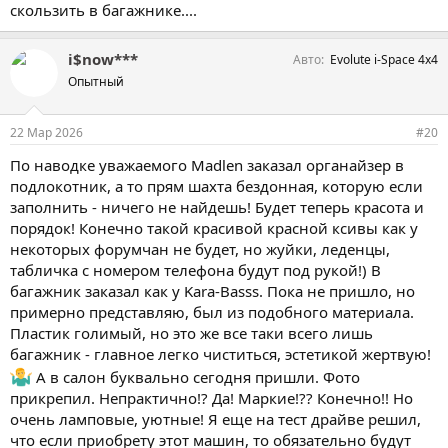
скользить в багажнике....
i$now***
Авто
Evolute i-Space 4x4
Опытный
22 Мар 2026
#20
По наводке уважаемого Madlen заказал органайзер в
подлокотник, а то прям шахта бездонная, которую если
заполнить - ничего не найдешь! Будет теперь красота и
порядок! Конечно такой красивой красной ксивы как у
некоторых форумчан не будет, но жуйки, леденцы,
табличка с номером телефона будут под рукой!) В
багажник заказал как у Kara-Basss. Пока не пришло, но
примерно представляю, был из подобного материала.
Пластик голимый, но это же все таки всего лишь
багажник - главное легко чиститься, эстетикой жертвую!
А в салон буквально сегодня пришли. Фото
прикрепил. Непрактично!? Да! Маркие!?? Конечно!! Но
очень ламповые, уютные! Я еще на тест драйве решил,
что если приобрету этот машин, то обязательно будут