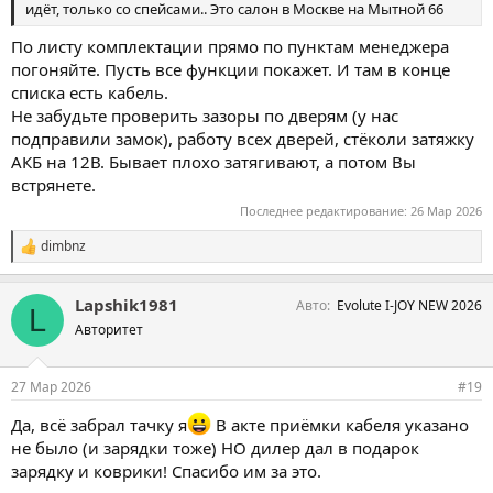
идёт, только со спейсами.. Это салон в Москве на Мытной 66
По листу комплектации прямо по пунктам менеджера
погоняйте. Пусть все функции покажет. И там в конце
списка есть кабель.
Не забудьте проверить зазоры по дверям (у нас
подправили замок), работу всех дверей, стёколи затяжку
АКБ на 12В. Бывает плохо затягивают, а потом Вы
встрянете.
Последнее редактирование:
26 Мар 2026
dimbnz
С
и
м
Lapshik1981
Авто
Evolute I-JOY NEW 2026
п
L
а
Авторитет
т
и
и
27 Мар 2026
#19
:
Да, всё забрал тачку я
В акте приёмки кабеля указано
не было (и зарядки тоже) НО дилер дал в подарок
зарядку и коврики! Спасибо им за это.