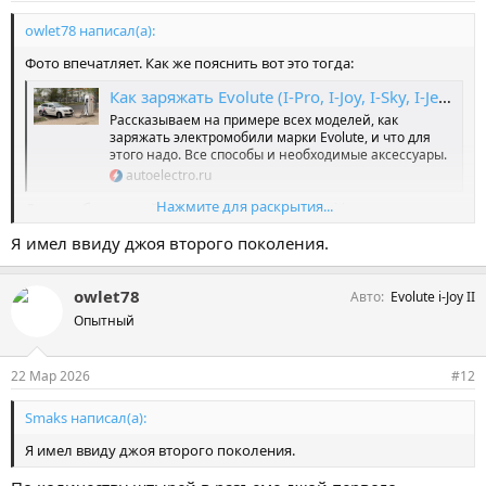
owlet78 написал(а):
Фото впечатляет. Как же пояснить вот это тогда:
Как заряжать Evolute (I-Pro, I-Joy, I-Sky, I-Jet, I-Space, I-Van)
Рассказываем на примере всех моделей, как
заряжать электромобили марки Evolute, и что для
этого надо. Все способы и необходимые аксессуары.
autoelectro.ru
Нажмите для раскрытия...
Да и вообще статей про трехфазную зарядку i-joy overдохрена.
Я имел ввиду джоя второго поколения.
owlet78
Авто
Evolute i-Joy II
Опытный
22 Мар 2026
#12
Smaks написал(а):
Я имел ввиду джоя второго поколения.