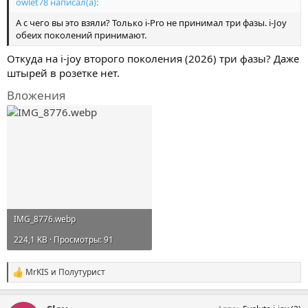
owlet78 написал(а):
А с чего вы это взяли? Только i-Pro не принимал три фазы. i-Joy
обеих поколений принимают.
Откуда на i-joy второго поколения (2026) три фазы? Даже
штырей в розетке нет.
Вложения
IMG_8776.webp
224,1 KB · Просмотры: 91
MrKIS
и
Полутурист
С
и
м