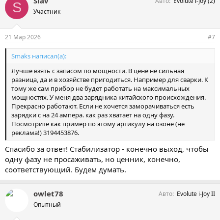
Slav
Авто
Evolute i-joy (2)
п
S
а
Участник
т
и
и
21 Мар 2026
#7
:
Smaks написал(а):
Лучше взять с запасом по мощности. В цене не сильная
разница, да и в хозяйстве пригодиться. Например для сварки. К
тому же сам прибор не будет работать на максимальных
мощностях. У меня два зарядника китайского происхождения.
Прекрасно работают. Если не хочется заморачиваться есть
зарядки с на 24 ампера. как раз хватает на одну фазу.
Посмотрите как пример по этому артикулу на озоне (не
реклама!) 3194453876.
Спасибо за ответ! Стабилизатор - конечно выход, чтобы
одну фазу не просаживать, но ценник, конечно,
соответствующий. Будем думать.
owlet78
Авто
Evolute i-Joy II
Опытный