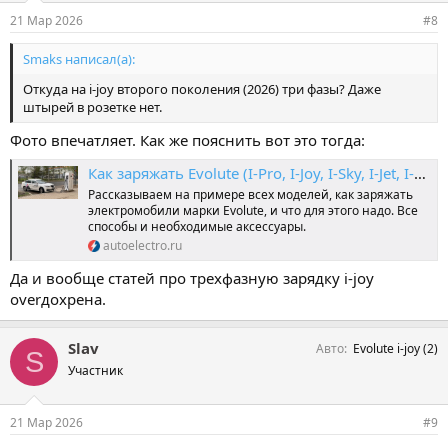
21 Мар 2026
#8
Smaks написал(а):
Откуда на i-joy второго поколения (2026) три фазы? Даже
штырей в розетке нет.
Фото впечатляет. Как же пояснить вот это тогда:
Как заряжать Evolute (I-Pro, I-Joy, I-Sky, I-Jet, I-Space, I-Van)
Рассказываем на примере всех моделей, как заряжать
электромобили марки Evolute, и что для этого надо. Все
способы и необходимые аксессуары.
autoelectro.ru
Да и вообще статей про трехфазную зарядку i-joy
overдохрена.
Slav
Авто
Evolute i-joy (2)
S
Участник
21 Мар 2026
#9