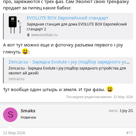
про, заряжаются с трех фаз. Сам Эволют свою трехфазку
продает за пипец какие бабки:
EVOLUTE BOX Европейский стандарт
Зарядная станция для дома EVOLUTE BOX Европейский
стандарт 2
www.evolute.ru
А вот тут можно еще и фоточку разъема первого i-joy
глянуть
:
Zencar.su - Зарядка Evolute i-joy (подбор зарядного устройства для эволют ай джой) Зарядные устройства Zencar
Zencar.su - Зарядка Evolute i-joy (подбор зарядного устройства для
эволют ай джой)
zencar.su
Тут вообще один штырь и земля. И три фазы.
Последнее редактирование:
22 Мар 2026
Smaks
Авто
I-Joy 2G
S
Новичок
22 Мар 2026
#11