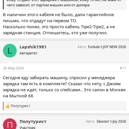
чего зависит, от партии машин или от дилера
В наличии этого кабеля не было, дали гарантийное
письмо, что отдадут на первом ТО.
Насколько понял, это просто кабель Tipe2-Tipe2, а не
зарядная станция. Отпишитесь, кто уже получил.
Lapshik1981
Авто
Evolute I-JOY NEW 2026
L
Авторитет
26 Мар 2026
#17
Сегодня еду забирать машину, спросил у менеджера
зарядка там есть в комплекте? Сказал что нету, с Джоям
зарядка не идёт, только со спейсами.. Это салон в Москве
на Мытной 66
Полутурист
С
и
м
Полутурист
Авто
Эволют I-Joy 2026
п
П
а
Участник