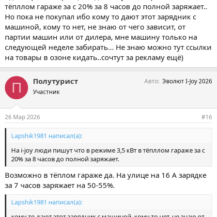
тёпллом гараже за с 20% за 8 часов до полной заряжает..
Но пока не покупал ибо кому то дают этот зарядник с
машиной, кому то нет, не знаю от чего зависит, от
партии машин или от дилера, мне машину только на
следующей неделе забирать... Не знаю можно тут ссылки
на товары в озоне кидать..сочтут за рекламу ещё)
Полутурист
Авто
Эволют I-Joy 2026
П
Участник
26 Мар 2026
#16
Lapshik1981 написал(а):
На i-joy люди пишут что в режиме 3,5 кВт в тёпллом гараже за с
20% за 8 часов до полной заряжает.
Возможно в тёплом гараже да. На улице на 16 А зарядке
за 7 часов заряжает на 50-55%.
Lapshik1981 написал(а):
кому то дают этот зарядник с машиной, кому то нет, не знаю от