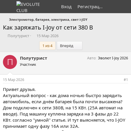
Вход
Регистрация
Электромотор, батарея, электрика, свет i-JOY
Как заряжать I-Joy от сети 380 В
А
Д
Полутурист
15 Мар 2026
в
а
Последний
1 из 4
Вперёд
т
т
о
а
р
н
Полутурист
Авто
Эволют I-Joy 2026
П
т
а
Участник
е
ч
м
а
ы
л
15 Мар 2026
#1
а
Привет друзья.
Актуальный вопрос - как дома ночью быстро зарядить
автомобиль, если днём батарея была почти высажена?
Дом подключен к сети 380В, на 15 КВт. (25А автомат на
вводе). Под машину куплена зарядка на 3 фазы до 22
КВт. согласно "умной" статье. И тут выясняется, что I-JOY
принимает одну фазу 16А или 32А.