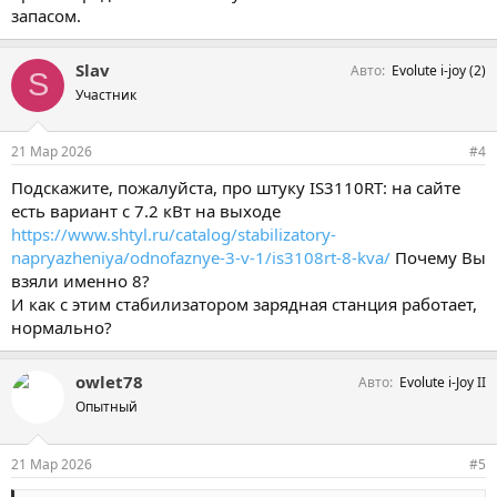
запасом.
Slav
Авто
Evolute i-joy (2)
S
Участник
21 Мар 2026
#4
Подскажите, пожалуйста, про штуку IS3110RT: на сайте
есть вариант с 7.2 кВт на выходе
https://www.shtyl.ru/catalog/stabilizatory-
napryazheniya/odnofaznye-3-v-1/is3108rt-8-kva/
Почему Вы
взяли именно 8?
И как с этим стабилизатором зарядная станция работает,
нормально?
owlet78
Авто
Evolute i-Joy II
Опытный
21 Мар 2026
#5