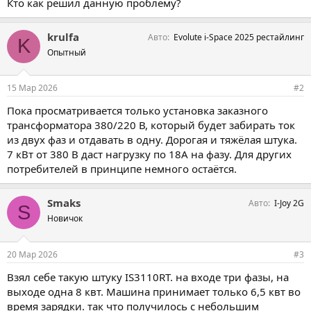
Кто как решил данную проблему?
krulfa
Авто
Evolute i-Space 2025 рестайлинг
K
Опытный
15 Мар 2026
#2
Пока просматривается только установка заказного
трансформатора 380/220 В, который будет забирать ток
из двух фаз и отдавать в одну. Дорогая и тяжёлая штука.
7 кВт от 380 В даст нагрузку по 18А на фазу. Для других
потребителей в принципе немного остаётся.
Smaks
Авто
I-Joy 2G
S
Новичок
20 Мар 2026
#3
Взял себе такую штуку IS3110RT. на входе три фазы, на
выходе одна 8 квт. Машина принимает только 6,5 квт во
время зарядки. так что получилось с небольшим