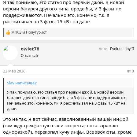
Я так понимаю, это статья про первый джой. В новой
версии батарея другого типа, вроде бы, и 3 фазы не
поддерживаются. Печально это, конечно, т.к. я
рассчитывал на 3 фазы 15 кВт на даче.
MrKIS
и
Полутурист
С
и
м
owlet78
Авто
Evolute i-Joy II
п
а
Опытный
т
и
и
22 Мар 2026
#10
:
Slav написал(а):
Я так понимаю, это статья про первый джой. В новой версии
батарея другого типа, вроде бы, и 3 фазы не поддерживаются.
Печально это, конечно, т.к. я рассчитывал на 3 фазы 15 кВт на
даче.
Это не так. Я вот сейчас, взволнованный вашей инфой
(сам жду трехфазную с али-экпресса, пока заряжаю
однофазкой), перекопал кучу инфы. Все эволюты, кроме