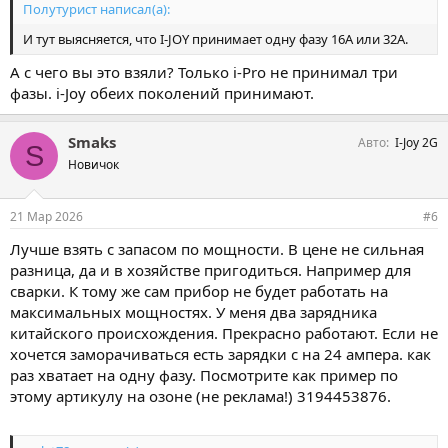
Полутурист написал(а):
И тут выясняется, что I-JOY принимает одну фазу 16А или 32А.
А с чего вы это взяли? Только i-Pro не принимал три
фазы. i-Joy обеих поколений принимают.
Smaks
Авто
I-Joy 2G
S
Новичок
21 Мар 2026
#6
Лучше взять с запасом по мощности. В цене не сильная
разница, да и в хозяйстве пригодиться. Например для
сварки. К тому же сам прибор не будет работать на
максимальных мощностях. У меня два зарядника
китайского происхождения. Прекрасно работают. Если не
хочется заморачиваться есть зарядки с на 24 ампера. как
раз хватает на одну фазу. Посмотрите как пример по
этому артикулу на озоне (не реклама!) 3194453876.