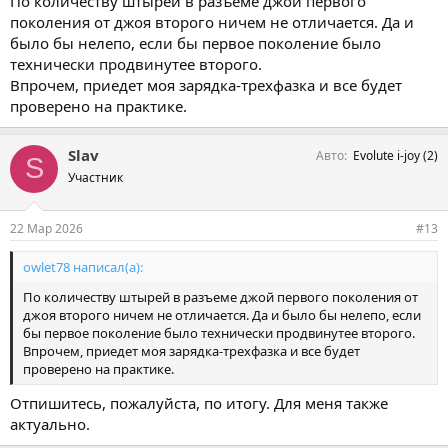
По количеству штырей в разъеме джой первого
поколения от джоя второго ничем не отличается. Да и
было бы нелепо, если бы первое поколение было
технически продвинутее второго.
Впрочем, приедет моя зарядка-трехфазка и все будет
проверено на практике.
Slav
Авто
Evolute i-joy (2)
S
Участник
22 Мар 2026
#13
owlet78 написал(а):
По количеству штырей в разъеме джой первого поколения от
джоя второго ничем не отличается. Да и было бы нелепо, если
бы первое поколение было технически продвинутее второго.
Впрочем, приедет моя зарядка-трехфазка и все будет
проверено на практике.
Отпишитесь, пожалуйста, по итогу. Для меня также
актуально.