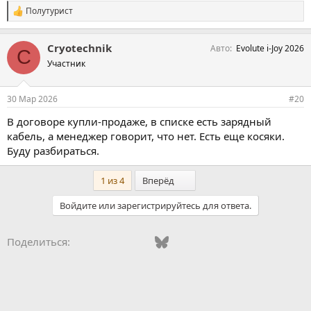
Полутурист
С
и
м
Cryotechnik
Авто
Evolute i-Joy 2026
п
C
а
Участник
т
и
и
30 Мар 2026
#20
:
В договоре купли-продаже, в списке есть зарядный
кабель, а менеджер говорит, что нет. Есть еще косяки.
Буду разбираться.
Последний
1 из 4
Вперёд
Войдите или зарегистрируйтесь для ответа.
Vkontakte
Odnoklassniki
Mail.ru
Bluesky
WhatsApp
Telegram
Электронная
Ссылка
Поделиться: