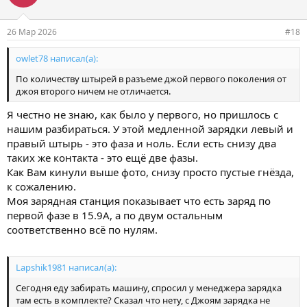
т
и
и
26 Мар 2026
#18
:
owlet78 написал(а):
По количеству штырей в разъеме джой первого поколения от
джоя второго ничем не отличается.
Я честно не знаю, как было у первого, но пришлось с
нашим разбираться. У этой медленной зарядки левый и
правый штырь - это фаза и ноль. Если есть снизу два
таких же контакта - это ещё две фазы.
Как Вам кинули выше фото, снизу просто пустые гнёзда,
к сожалению.
Моя зарядная станция показывает что есть заряд по
первой фазе в 15.9А, а по двум остальным
соответственно всё по нулям.
Lapshik1981 написал(а):
Сегодня еду забирать машину, спросил у менеджера зарядка
там есть в комплекте? Сказал что нету, с Джоям зарядка не