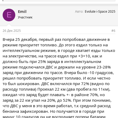
и
м
Emil
Авто
Evolute i-Space 2025
п
E
а
Участник
т
и
и
26 Дек 2025
#6
:
Вчера 25 декабря, первый раз попробовал движение в
режиме приоритет топливо. До этого ездил только на
интеллектуальном режиме, в городе хватает езды только
на электричестве, на трассе ездил при +3+10, как и
должно быть при 25% заряда в интеллектуальном
режиме подключался ДВС и держали на уровне 23-28%
заряд при движении по трассе. Вчера было -10 градусов,
решил попробовать приоритет топливо. И если честно
то был шокирован. ДВС включился при 72% (видно по
расходу топлива) Проехал 22 км (два пробега по 11км),
ожидал что заряд будет плавать +- в районе 70%, но
заряд за 22 км упал на 20%, до 52%. При этом понимаю,
что ДВС у меня в это время работал, т.к средний расход
бензина зафиксирован. Но получается в городе при
минус 10 градусов он не восполняет потери батареи