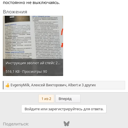
постоянно не выключаясь.
Вложения
Инструкция эволют ай спейс 25 режимы работы гибрида.webp
516,1 KB · Просмотры: 90
EvgeniyMilk
,
Алексей Викторович
,
Albert
и 3 других
С
и
м
Последний
1 из 2
Вперёд
п
а
Войдите или зарегистрируйтесь для ответа.
т
и
и
Vkontakte
Odnoklassniki
Mail.ru
Bluesky
WhatsApp
Telegram
Электронная
Ссылка
Поделиться:
: