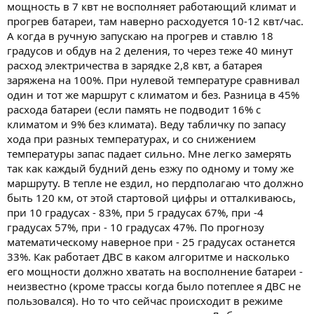
мощность в 7 квт не восполняет работающий климат и
прогрев батареи, там наверно расходуется 10-12 квт/час.
А когда в ручную запускаю на прогрев и ставлю 18
градусов и обдув на 2 деления, то через теже 40 минут
расход электричества в зарядке 2,8 квт, а батарея
заряжена на 100%. При нулевой температуре сравнивал
один и тот же маршрут с климатом и без. Разница в 45%
расхода батареи (если память не подводит 16% с
климатом и 9% без климата). Веду табличку по запасу
хода при разных температурах, и со снижением
температуры запас падает сильно. Мне легко замерять
так как каждый будний день езжу по одному и тому же
маршруту. В тепле не ездил, но пердполагаю что должно
быть 120 км, от этой стартовой цифры и отталкиваюсь,
при 10 градусах - 83%, при 5 градусах 67%, при -4
градусах 57%, при - 10 градусах 47%. По прогнозу
математическому наверное при - 25 градусах останется
33%. Как работает ДВС в каком алгоритме и насколько
его мощности должно хватать на восполнение батареи -
неизвестно (кроме трассы когда было потеплее я ДВС не
пользовался). Но то что сейчас происходит в режиме