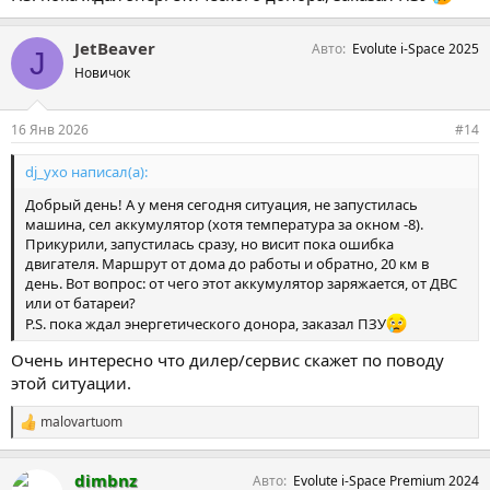
JetBeaver
Авто
Evolute i-Space 2025
J
Новичок
16 Янв 2026
#14
dj_yxo написал(а):
Добрый день! А у меня сегодня ситуация, не запустилась
машина, сел аккумулятор (хотя температура за окном -8).
Прикурили, запустилась сразу, но висит пока ошибка
двигателя. Маршрут от дома до работы и обратно, 20 км в
день. Вот вопрос: от чего этот аккумулятор заряжается, от ДВС
или от батареи?
P.S. пока ждал энергетического донора, заказал ПЗУ
Очень интересно что дилер/сервис скажет по поводу
этой ситуации.
malovartuom
С
и
м
dimbnz
Авто
Evolute i-Space Premium 2024
п