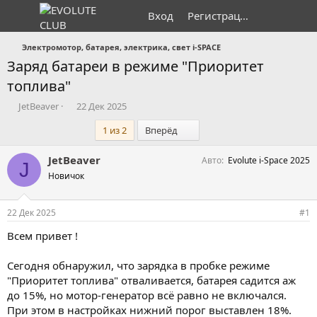
Вход
Регистрация
Электромотор, батарея, электрика, свет i-SPACE
Заряд батареи в режиме "Приоритет
топлива"
А
Д
JetBeaver
22 Дек 2025
в
а
Последний
1 из 2
Вперёд
т
т
о
а
р
н
JetBeaver
Авто
Evolute i-Space 2025
J
т
а
Новичок
е
ч
м
а
ы
л
22 Дек 2025
#1
а
Всем привет !
Сегодня обнаружил, что зарядка в пробке режиме
"Приоритет топлива" отваливается, батарея садится аж
до 15%, но мотор-генератор всё равно не включался.
При этом в настройках нижний порог выставлен 18%.