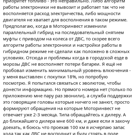
приоритет топливо - это неправильно. Либо алгоритм
работы электроники не вывозит и работает так что не
восполняется расход электричества, либо мощности
двигателя не хватает для восполнения в таком режиме.
Предполагаю, когда в Моторинвест изменили
параллельный гибрид на последовательный снятием
муфты с приводом на колеса от ДВС, то скорее всего
алгоритм работы электроники и настройки работы в
гибридном режиме не сделали как положено в сложных
условиях. Отсюда и проблемы когда в городской езде в
морозы ДВС не восполняет потери батареи. Я ещё не
пробовал изменить минимальный уровень влкючения -
у меня выставлен с покупки 18%, но попробую
посмотрю. Я попытался связаться с эволютом, чтобы
донести информацию. Но прямого номера нет (только по
приложению мне пару раз звонили), а служба поддержки
это говорящие головы которые ничего не занют, просто
формируют обращения на которые Моторинвест не
отвечает уже 2-3 месяца. Типа обращайтесь к дилеру. А
до ближайшего дилера мне 600 км, и даже если я захочу
доехать, я боюсь что проехав 100 км я исчерпаю запас
хода так как ДВС не восполнит и буду стоять в поле