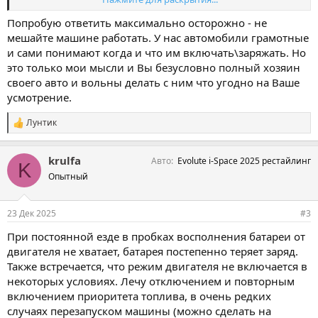
20ти. В мануале написано, что в режиме "приоритет топлива"
батарея должна заряжаться до 70%... эта ситуация - повод ехать
Попробую ответить максимально осторожно - не
на сервис, или я что-то делаю не так ?..
мешайте машине работать. У нас автомобили грамотные
и сами понимают когда и что им включать\заряжать. Но
это только мои мысли и Вы безусловно полный хозяин
своего авто и вольны делать с ним что угодно на Ваше
усмотрение.
Лунтик
С
и
м
krulfa
Авто
Evolute i-Space 2025 рестайлинг
п
K
а
Опытный
т
и
и
23 Дек 2025
#3
:
При постоянной езде в пробках восполнения батареи от
двигателя не хватает, батарея постепенно теряет заряд.
Также встречается, что режим двигателя не включается в
некоторых условиях. Лечу отключением и повторным
включением приоритета топлива, в очень редких
случаях перезапуском машины (можно сделать на