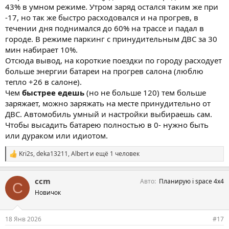
43% в умном режиме. Утром заряд остался таким же при
-17, но так же быстро расходовался и на прогрев, в
течении дня поднимался до 60% на трассе и падал в
городе. В режиме паркинг с принудительным ДВС за 30
мин набирает 10%.
Отсюда вывод, на короткие поездки по городу расходует
больше энергии батареи на прогрев салона (люблю
тепло +26 в салоне).
Чем
быстрее едешь
(но не больше 120) тем больше
заряжает, можно заряжать на месте принудительно от
ДВС. Автомобиль умный и настройки выбираешь сам.
Чтобы высадить батарею полностью в 0- нужно быть
или дураком или идиотом.
Kri2s
,
deka13211
,
Albert
и ещё 1 человек
С
и
м
ccm
Авто
Планирую i space 4x4
п
C
а
Новичок
т
и
и
18 Янв 2026
#17
: