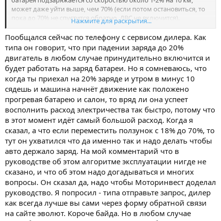
может даже уйти выше, чем 70% (если потом остановиться, то
пока до 70% не спустится обратно, ДВС не включится).
Нажмите для раскрытия...
Но этого все равно недостаточно в сравнении с потерями,
Пообщался сейчас по телефону с сервисом дилера. Как
когда стоишь в пробках и греешь салон, поэтому раз в 1-2
типа он говорит, что при падении заряда до 20%
недели нужно заряжаться на станции.
двигатель в любом случае принудительно включится и
будет работать на заряд батареи. Но я сомневаюсь, что
Обязательно должен быть режим, когда двигатель не
когда ты приехал на 20% заряде и утром в минус 10
отключается, если заряд ниже некоторого уровня, пока
сядешь и машина начнёт движение как положено
двигатель его не восполнит. Но тут вопрос не муфтой, а с тем,
чтобы двигатель не выключался, когда скорость падает ниже
прогревая батарею и салон, то вряд ли она успеет
20 км/ч, и чтобы положительный баланс мощности был
восполнить расход электричества так быстро, потому что
относительно отопителя. По поводу претензии согласен, это
в этот момент идёт самый большой расход. Когда я
серьезная недоработка.
сказал, а что если переместить ползунок с 18% до 70%, то
тут он ухватился что да именно так и надо делать чтобы
авто держало заряд. На мой комментарий что в
руководстве об этом алгоритме эксплуатации нигде не
сказано, и что об этом надо догадываться и многих
вопросы. Он сказал да, надо чтобы Моторинвест доделал
руководство. Я попросил - типа отправьте запрос, дилер
как всегда лучше вы сами через форму обратной связи
на сайте эволют. Короче байда. Но в любом случае