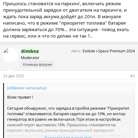
Пришлось становится на паркинг, включать режим
принудительной зарядки от двигателя на паркинге, и
ждать пока заряд аккума дойдёт до 20ти. В мануале
написано, что в режиме "приоритет топлива" батарея
должна заряжаться до 70%... эта ситуация - повод ехать
на сервис, или я что-то делаю не так ?..
dimbnz
Авто
Evolute i-Space Premium 2024
Moderator
Команда форума
23 Дек 2025
#2
JetBeaver написал(а):
Всем привет !
Сегодня обнаружил, что зарядка в пробке режиме "Приоритет
топлива" отваливается, батарея садится аж до 15%, но мотор-
генератор всё равно не включался. При этом в настройках
нижний порог выставлен 18%. Пришлось становится на
паркинг, включать режим принудительной зарядки от
двигателя на паркинге, и ждать пока заряд аккума дойдёт до
Нажмите для раскрытия...