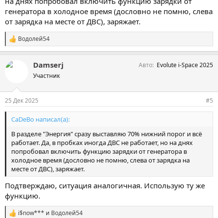
на днях попробовал включить функцию зарядки от
генератора в холодное время (дословно не помню, слева
от зарядка на месте от ДВС), заряжает.
Водолей54
С
и
м
Damserj
Авто
Evolute i-Space 2025
п
а
Участник
т
и
и
25 Дек 2025
#5
:
CaDeBo написал(а):
В разделе "Энергия" сразу выставляю 70% нижний порог и всё
работает. Да, в пробках иногда ДВС не работает, но на днях
попробовал включить функцию зарядки от генератора в
холодное время (дословно не помню, слева от зарядка на
месте от ДВС), заряжает.
Подтверждаю, ситуация аналогичная. Использую ту же
функцию.
i$now***
и
Водолей54
С