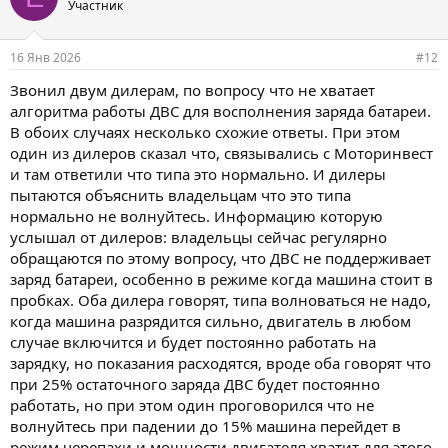
а
Участник
т
и
и
16 Янв 2026
#12
:
Звонил двум дилерам, по вопросу что не хватает
алгоритма работы ДВС для восполнения заряда батареи.
В обоих случаях несколько схожие ответы. При этом
один из дилеров сказал что, связывались с Моторинвест
и там ответили что типа это нормально. И дилеры
пытаются объяснить владельцам что это типа
нормально не волнуйтесь. Информацию которую
услышал от дилеров: владельцы сейчас регулярно
обращаются по этому вопросу, что ДВС не поддерживает
заряд батареи, особенно в режиме когда машина стоит в
пробках. Оба дилера говорят, типа волноваться не надо,
когда машина разрядится сильно, двигатель в любом
случае включится и будет постоянно работать на
зарядку, но показания расходятся, вроде оба говорят что
при 25% остаточного заряда ДВС будет постоянно
работать, но при этом один проговорился что не
волнуйтесь при падении до 15% машина перейдет в
режим черепахи и мощности двигателя хватит для этого