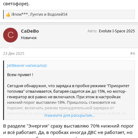
светофоре).
i$now***
,
Лунтик
и
Водолей54
С
и
м
CaDeBo
Авто
Evolute I-Space 2025
п
C
а
Новичок
т
и
и
23 Дек 2025
#4
:
JetBeaver написал(а):
Всем привет !
Сегодня обнаружил, что зарядка в пробке режиме "Приоритет
топлива" отваливается, батарея садится аж до 15%, но мотор-
генератор всё равно не включался. При этом в настройках
нижний порог выставлен 18%. Пришлось становится на
паркинг, включать режим принудительной зарядки от
двигателя на паркинге, и ждать пока заряд аккума дойдёт до
Нажмите для раскрытия...
20ти. В мануале написано, что в режиме "приоритет топлива"
батарея должна заряжаться до 70%... эта ситуация - повод ехать
В разделе "Энергия" сразу выставляю 70% нижний порог
на сервис, или я что-то делаю не так ?..
и всё работает. Да, в пробках иногда ДВС не работает, но