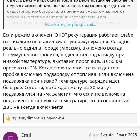
переключил изображение на маленьком мониторе где видно
отдает энергию батарея или принимает. Накатом движется
хорошо и в этот момент принимает энергию и при
торможении принимает. На правой когда поддерживаешь
Нажмите для раскрытия...
скорость то отдает то принимает. На подъеме в основном
отдает,
Если режим включён "ЭКО" рекуперация работает слабо,
изначально выставил сильную рекуперацию. Сегодня
реально ездил в городе (Москва), включено всегда
Преимущество топлива, подключил подзарядку при
низкой температуре, выставил порог 80%. За 50 км
просело на 3%. Когда стою на стоянке или долго в
пробке включаю подзарядку от топлива. Если включена
подзарядка при низкой температуре, зарядка идёт
быстрее. Сегодня, пока ждал жену, за 30 минут
подзарядился на 7%. Заметил, что если не включена
подзарядка при низкой температуре, то на остановках
ДВС не всегда включается.
Лунтик
,
dimbnz
и
Водолей54
С
и
м
Emil
Авто
Evolute i-Space 2025
п
E