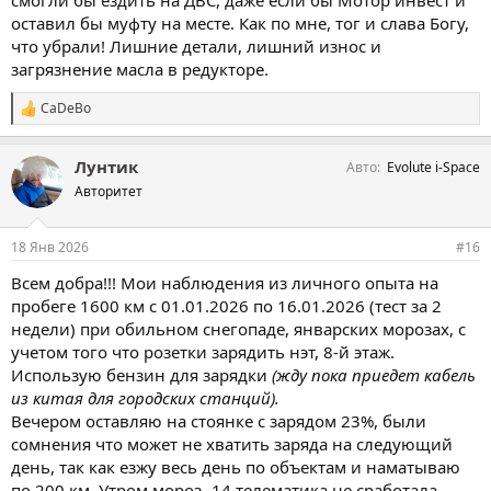
оставил бы муфту на месте. Как по мне, тог и слава Богу,
что убрали! Лишние детали, лишний износ и
загрязнение масла в редукторе.
CaDeBo
С
и
м
Лунтик
Авто
Evolute i-Space
п
а
Авторитет
т
и
и
18 Янв 2026
#16
:
Всем добра!!! Мои наблюдения из личного опыта на
пробеге 1600 км с 01.01.2026 по 16.01.2026 (тест за 2
недели) при обильном снегопаде, январских морозах, с
учетом того что розетки зарядить нэт, 8-й этаж.
Использую бензин для зарядки
(жду пока приедет кабель
из китая для городских станций).
Вечером оставляю на стоянке с зарядом 23%, были
сомнения что может не хватить заряда на следующий
день, так как езжу весь день по объектам и наматываю
по 200 км. Утром мороз -14 телематика не сработала,