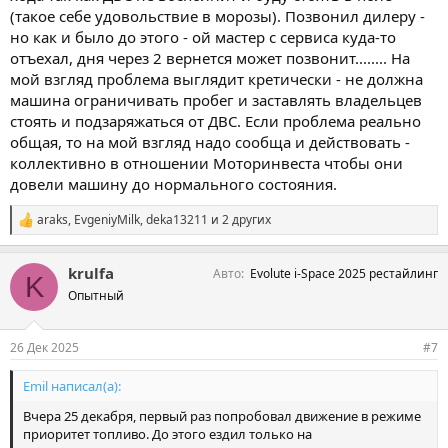
(такое себе удовольствие в морозы). Позвонил дилеру -
но как и было до этого - ой мастер с сервиса куда-то
отъехал, дня через 2 вернется может позвонит........ На
мой взгляд проблема выглядит кретически - не должна
машина ограничивать пробег и заставлять владельцев
стоять и подзаряжаться от ДВС. Если проблема реально
общая, то на мой взгляд надо сообща и действовать -
коллективно в отношении Моторинвеста чтобы они
довели машину до нормального состояния.
araks
,
EvgeniyMilk
,
deka13211
и 2 других
С
и
м
krulfa
Авто
Evolute i-Space 2025 рестайлинг
п
K
а
Опытный
т
и
и
26 Дек 2025
#7
:
Emil написал(а):
Вчера 25 декабря, первый раз попробовал движение в режиме
приоритет топливо. До этого ездил только на