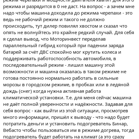
режима и разрядится в 0 не даст. На вопрос - а зачем мне
надо чтобы машина доходила до режима черепахи - это
ведь не рабочий режим и такого не должно
происходить, тут дилер повилял хвостом и сказал что
опять не волнуйтесь это крайне редкий случай. Для себя
я сделал вывод, что Моторинвест переделав
параллельный гибрид который при падении заряда
батарей за счёт ДВС спокойно мог крутить колеса и
поддерживать работоспособность автомобиля, в
последовательный режим - лишил машину этой
возможности и машина оказалась в таком режиме не
готова постоянно нормально работать в сильные
морозы в городском режиме, в пробках или в ледяной
дождь (снег) когда нужна активная работа
климатической установки. Т.е. для меня сейчас машина
не даёт полной уверенности и надёжности. Задавая для
себя вопрос - как выйти из этой ситуации, просмотрев
много информации, пришёл к выводу - что надо будет
потратить деньги и установить подогреватель Бинар,
Вебасто чтобы пользоваться им в режиме догрева, тогда
подогреватель будет работать на климат (а это сразу