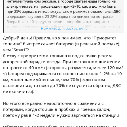
интеллектуальном режиме, в городе хватает езды только на
электричестве, на трассе ездил при +3+10, как и должно быть
при 25% заряда в интеллектуальном режиме подключался ДВС
и держали на уровне 23-28% заряд при движении по трассе.
Вчера было -10 градусов, решил попробовать приоритет
топливо. И если честно то был шокирован. ДВС включился при
Нажмите для раскрытия...
72% (видно по расходу топлива) Проехал 22 км (два пробега по
11км), ожидал что заряд будет плавать +- в районе 70%, но
Добрый день! Правильно я понимаю, что "Приоритет
заряд за 22 км упал на 20%, до 52%. При этом понимаю, что ДВС
топлива" быстрее сажает батарею (в реальной поездке),
у меня в это время работал, т.к средний расход бензина
чем "Smart"?
зафиксирован. Но получается в городе при минус 10 градусов
Я езжу с приоритетом топлива и подключаю режим
он не восполняет потери батареи даже близко. На втором
ускоренной зарядки всегда. При постоянном движении
отрезке включил ползунок подзарядки при низких
по трассе от 40 км/ч (скорость, разумеется, менее 120 км/
температурах. Падение продолжилось, но медленнее.
ч) батарея подзаряжается со скоростью около 1-2% на 10
км, может даже уйти выше, чем 70% (если потом
остановиться, то пока до 70% не спустится обратно, ДВС
не включится).
Но этого все равно недостаточно в сравнении с
потерями, когда стоишь в пробках и греешь салон,
поэтому раз в 1-2 недели нужно заряжаться на станции.