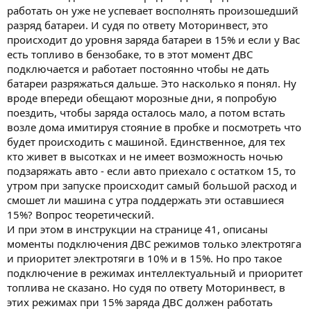
работать он уже не успевает восполнять произошедший
разряд батареи. И судя по ответу Моторинвест, это
происходит до уровня заряда батареи в 15% и если у Вас
есть топливо в бензобаке, то в этот момент ДВС
подключается и работает постоянно чтобы не дать
батареи разряжаться дальше. Это насколько я понял. Ну
вроде впереди обещают морозные дни, я попробую
поездить, чтобы заряда осталось мало, а потом встать
возле дома имитируя стояние в пробке и посмотреть что
будет происходить с машиной. Единственное, для тех
кто живет в высотках и не имеет возможность ночью
подзаряжать авто - если авто приехало с остатком 15, то
утром при запуске происходит самый большой расход и
смошет ли машина с утра поддержать эти оставшиеся
15%? Вопрос теоретический.
И при этом в инструкции на странице 41, описаны
моменты подключения ДВС режимов только электротяга
и приоритет электротяги в 10% и в 15%. Но про такое
подключение в режимах интеллектуальный и приоритет
топлива не сказано. Но судя по ответу Моторинвест, в
этих режимах при 15% заряда ДВС должен работать