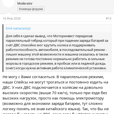
а
Moderator
т
Команда форума
и
и
:
16 Янв 2026
#15
Emil написал(а):
Для себя я сделал вывод, что Моторинвест переделав
параллельный гибрид который при падении заряда батарей за
счёт ДВС спокойно мог крутить колеса и поддерживать
работоспособность автомобиля, в последовательный режим -
лишил машину этой возможности и машина оказалась в таком
режиме не готова постоянно нормально работать в сильные
морозы в городском режиме, в пробках или в ледяной дождь
(снег) когда нужна активная работа климатической установки.
Не могу с Вами согласиться. В параллельном режиме,
наши Спейсы не могут трогаться и постоянно ездить на
ДВС. У них ДВС подключается к колёсам на довольно
высоких скоростях (выше 70 км/ч), только при езде без
высоких нагрузок, просто как помощь электромотору
(возможно для экономии заряда батареи, тут сложно
логику понять не зная китайского языка). Так, что Вы не
смогли бы ездить на ДВС, даже если бы Мотор инвест и