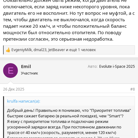
Обязательно должен быть режим, когда двигатель не
отключается, если заряд ниже некоторого уровня, пока
двигатель его не восполнит. Но тут вопрос не муфтой, а с
тем, чтобы двигатель не выключался, когда скорость
падает ниже 20 км/ч, и чтобы положительный баланс
мощности был относительно отопителя. По поводу
претензии согласен, это серьезная недоработка.
EvgeniyMilk
,
dmal23
,
JetBeaver
и ещё 1 человек
С
и
м
Emil
Авто
Evolute i-Space 2025
п
E
а
Участник
т
и
и
26 Дек 2025
#8
:
krulfa написал(а):
Добрый день! Правильно я понимаю, что "Приоритет топлива"
быстрее сажает батарею (в реальной поездке), чем "Smart"?
Я езжу с приоритетом топлива и подключаю режим
ускоренной зарядки всегда. При постоянном движении по
трассе от 40 км/ч (скорость, разумеется, менее 120 км/ч)
батарея подзаряжается со скоростью около 1-2% на 10 км,