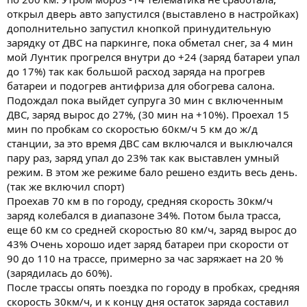
открыл дверь авто запустился (выставлено в настройках)
дополнительно запустил кнопкой принудительную
зарядку от ДВС на паркинге, пока обметал снег, за 4 мин
мой Лунтик прогрелся внутри до +24 (заряд батареи упал
до 17%) так как большой расход заряда на прогрев
батареи и подогрев антифриза для обогрева салона.
Подождал пока выйдет супруга 30 мин с включенным
ДВС, заряд вырос до 27%, (30 мин на +10%). Проехал 15
мин по пробкам со скоростью 60км/ч 5 км до ж/д
станции, за это время ДВС сам включался и выключался
пару раз, заряд упал до 23% так как выставлен умный
режим. В этом же режиме бало решено ездить весь день.
(так же включил спорт)
Проехав 70 км в по городу, средняя скорость 30км/ч
заряд колебался в диапазоне 34%. Потом была трасса,
еще 60 км со средней скоростью 80 км/ч, заряд вырос до
43% Очень хорошо идет заряд батареи при скорости от
90 до 110 на трассе, примерно за час заряжает на 20 %
(зарядилась до 60%).
После трассы опять поездка по городу в пробках, средняя
скорость 30км/ч, и к концу дня остаток заряда составил