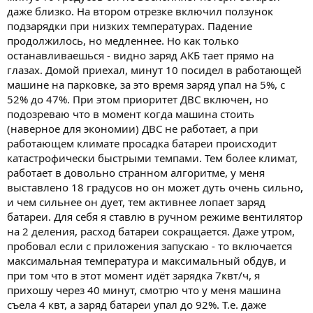
даже близко. На втором отрезке включил ползунок
подзарядки при низких температурах. Падение
продолжилось, но медленнее. Но как только
останавливаешься - видно заряд АКБ тает прямо на
глазах. Домой приехал, минут 10 посидел в работающей
машине на парковке, за это время заряд упал на 5%, с
52% до 47%. При этом приоритет ДВС включен, но
подозреваю что в момент когда машина стоить
(наверное для экономии) ДВС не работает, а при
работающем климате просадка батареи происходит
катастрофически быстрыми темпами. Тем более климат,
работает в довольно странном алгоритме, у меня
выставлено 18 градусов но он может дуть очень сильно,
и чем сильнее он дует, тем активнее лопает заряд
батареи. Для себя я ставлю в ручном режиме вентилятор
на 2 деления, расход батареи сокращается. Даже утром,
пробовал если с приложения запускаю - то включается
максимальная температура и максимальный обдув, и
при том что в этот момент идёт зарядка 7квт/ч, я
прихошу через 40 минут, смотрю что у меня машина
съела 4 квт, а заряд батареи упал до 92%. Т.е. даже