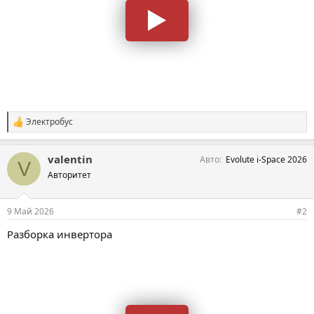
Электробус
С
и
м
valentin
Авто
Evolute i-Space 2026
п
V
а
Авторитет
т
и
и
9 Май 2026
#2
:
Разборка инвертора