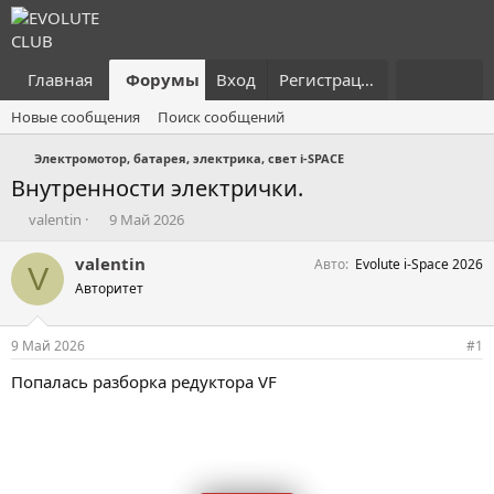
Главная
Форумы
Вход
Что нового?
Регистрация
Пользовател
Новые сообщения
Поиск сообщений
Электромотор, батарея, электрика, свет i-SPACE
Внутренности электрички.
А
Д
valentin
9 Май 2026
в
а
т
т
valentin
Авто
Evolute i-Space 2026
V
о
а
Авторитет
р
н
т
а
е
ч
9 Май 2026
#1
м
а
ы
л
Попалась разборка редуктора VF
а