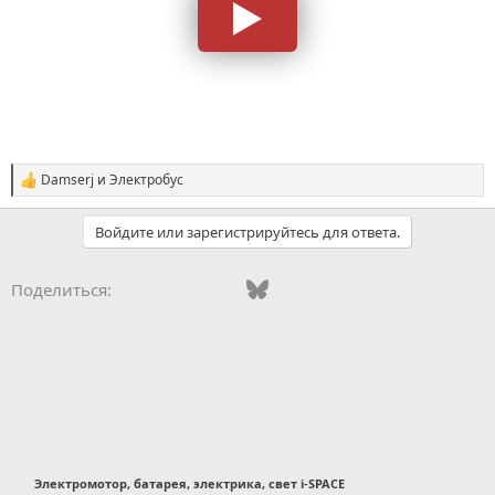
Damserj
и
Электробус
С
и
м
Войдите или зарегистрируйтесь для ответа.
п
а
т
Vkontakte
Odnoklassniki
Mail.ru
Bluesky
WhatsApp
Telegram
Электронная
Поделиться:
и
и
:
Электромотор, батарея, электрика, свет i-SPACE