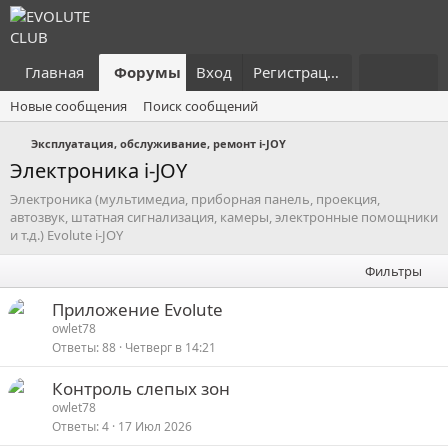
Главная
Форумы
Вход
Что нового?
Регистрация
Пользовател
Новые сообщения
Поиск сообщений
Эксплуатация, обслуживание, ремонт i-JOY
Электроника i-JOY
Электроника (мультимедиа, приборная панель, проекция,
автозвук, штатная сигнализация, камеры, электронные помощники
и т.д.) Evolute i-JOY
Фильтры
Приложение Evolute
owlet78
Ответы
88
Четверг в 14:21
Контроль слепых зон
owlet78
Ответы
4
17 Июл 2026