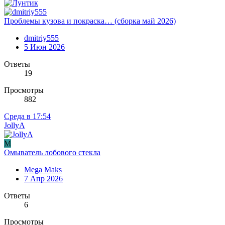
Проблемы кузова и покраска… (сборка май 2026)
dmitriy555
5 Июн 2026
Ответы
19
Просмотры
882
Среда в 17:54
JollyA
M
Омыватель лобового стекла
Mega Maks
7 Апр 2026
Ответы
6
Просмотры